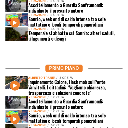
REDAZIONE
5 ORE FA
Accoltellamento a Guardia Sanframondi:
individuato il presunto autore
REDAZIONE
5 ORE FA
Sannio, week end di caldo intenso tra sole
mattutino e locali temporali pomeridiani
REDAZIONE
6 ORE FA
Temporale si abbatte sul Sannio: alberi caduti,
allagamenti e disagi
PRIMO PIANO
ALBERTO TRANFA
3 ORE FA
Inquinamento Calore, flash mob sul Ponte
Vanvitelli. I cittadini: “Vogliamo chiarezza,
trasparenza e soluzioni concrete”
REDAZIONE
5 ORE FA
Accoltellamento a Guardia Sanframondi:
individuato il presunto autore
REDAZIONE
5 ORE FA
Sannio, week end di caldo intenso tra sole
mattutino e locali temporali pomeridiani
REDAZIONE
6 ORE FA