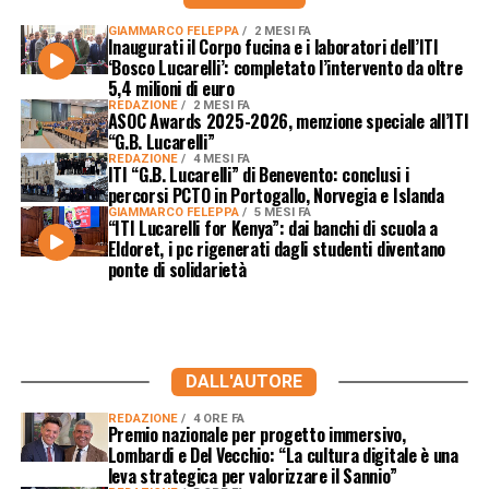
GIAMMARCO FELEPPA
2 MESI FA
Inaugurati il Corpo fucina e i laboratori dell’ITI
‘Bosco Lucarelli’: completato l’intervento da oltre
5,4 milioni di euro
REDAZIONE
2 MESI FA
ASOC Awards 2025-2026, menzione speciale all’ITI
“G.B. Lucarelli”
REDAZIONE
4 MESI FA
ITI “G.B. Lucarelli” di Benevento: conclusi i
percorsi PCTO in Portogallo, Norvegia e Islanda
GIAMMARCO FELEPPA
5 MESI FA
“ITI Lucarelli for Kenya”: dai banchi di scuola a
Eldoret, i pc rigenerati dagli studenti diventano
ponte di solidarietà
DALL'AUTORE
REDAZIONE
4 ORE FA
Premio nazionale per progetto immersivo,
Lombardi e Del Vecchio: “La cultura digitale è una
leva strategica per valorizzare il Sannio”