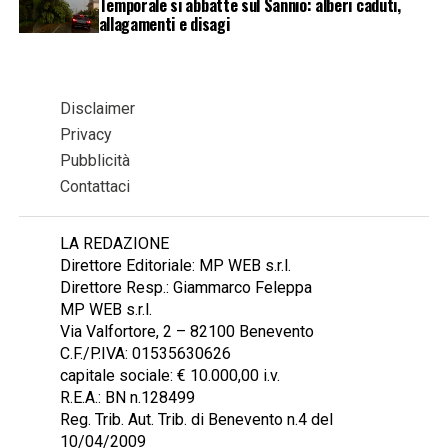
Temporale si abbatte sul Sannio: alberi caduti,
allagamenti e disagi
Disclaimer
Privacy
Pubblicità
Contattaci
LA REDAZIONE
Direttore Editoriale: MP WEB s.r.l.
Direttore Resp.: Giammarco Feleppa
MP WEB s.r.l.
Via Valfortore, 2 – 82100 Benevento
C.F./P.IVA: 01535630626
capitale sociale: € 10.000,00 i.v.
R.E.A.: BN n.128499
Reg. Trib. Aut. Trib. di Benevento n.4 del
10/04/2009