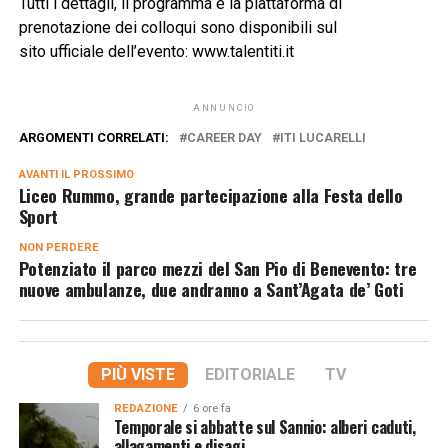
Tutti i dettagli, il programma e la piattaforma di
prenotazione dei colloqui sono disponibili sul
sito ufficiale dell’evento: www.talentiti.it
ANNUNCIO
ARGOMENTI CORRELATI:
CAREER DAY
ITI LUCARELLI
AVANTI IL ​​PROSSIMO
Liceo Rummo, grande partecipazione alla Festa dello
Sport
NON PERDERE
Potenziato il parco mezzi del San Pio di Benevento: tre
nuove ambulanze, due andranno a Sant’Agata de’ Goti
PIÙ VISTE
EDITORIALE
TV
REDAZIONE
6 ore fa
Temporale si abbatte sul Sannio: alberi caduti,
allagamenti e disagi