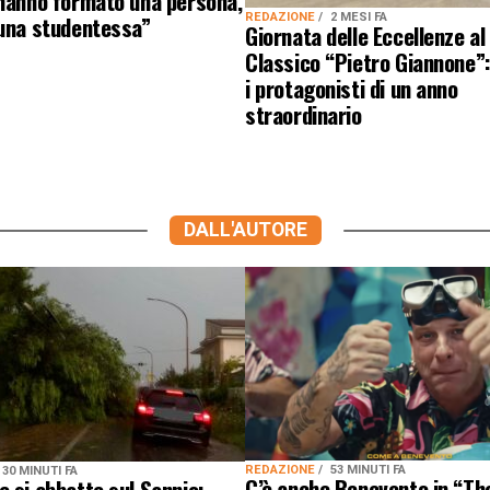
 hanno formato una persona,
 una studentessa”
REDAZIONE
2 MESI FA
Giornata delle Eccellenze al
Classico “Pietro Giannone”:
i protagonisti di un anno
straordinario
DALL'AUTORE
REDAZIONE
53 MINUTI FA
30 MINUTI FA
C’è anche Benevento in “Th
 si abbatte sul Sannio: