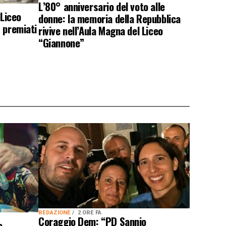
L’80° anniversario del voto alle
 Liceo
donne: la memoria della Repubblica
 premiati
rivive nell’Aula Magna del Liceo
“Giannone”
REDAZIONE
2 ORE FA
Coraggio Dem: “PD Sannio
e