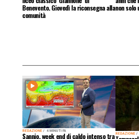
liceo classico ‘Giannone’ di
anni che
Benevento. Giovedì la riconsegna alla
non solo
comunità
REDAZIONE
4 MINUTI FA
Sannio, week end di caldo intenso tra
REDAZIONE
Temporale