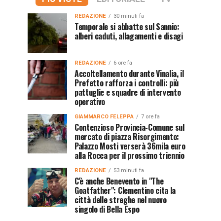
REDAZIONE
30 minuti fa
Temporale si abbatte sul Sannio:
alberi caduti, allagamenti e disagi
REDAZIONE
6 ore fa
Accoltellamento durante Vinalia, il
Prefetto rafforza i controlli: più
pattuglie e squadre di intervento
operativo
GIAMMARCO FELEPPA
7 ore fa
Contenzioso Provincia-Comune sul
mercato di piazza Risorgimento:
Palazzo Mosti verserà 36mila euro
alla Rocca per il prossimo triennio
REDAZIONE
53 minuti fa
C'è anche Benevento in "The
Goatfather": Clementino cita la
città delle streghe nel nuovo
singolo di Bella Espo