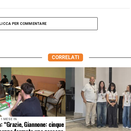
LICCA PER COMMENTARE
CORRELATI
1 MESE FA
a: “Grazie, Giannone: cinque