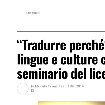
ANNUNCIO
“Tradurre perché
lingue e culture c
seminario del li
Pubblicato
12 anni fa
su
1 Dic, 2014
Di