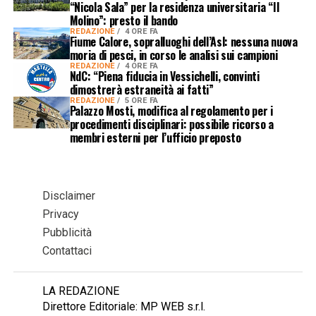
“Nicola Sala” per la residenza universitaria “Il
Molino”: presto il bando
REDAZIONE
4 ORE FA
Fiume Calore, sopralluoghi dell’Asl: nessuna nuova
moria di pesci, in corso le analisi sui campioni
REDAZIONE
4 ORE FA
NdC: “Piena fiducia in Vessichelli, convinti
dimostrerà estraneità ai fatti”
REDAZIONE
5 ORE FA
Palazzo Mosti, modifica al regolamento per i
procedimenti disciplinari: possibile ricorso a
membri esterni per l’ufficio preposto
Disclaimer
Privacy
Pubblicità
Contattaci
LA REDAZIONE
Direttore Editoriale: MP WEB s.r.l.