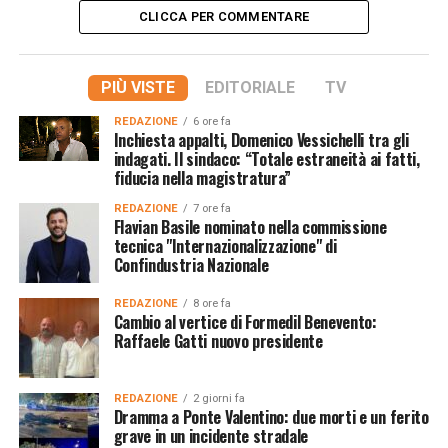
CLICCA PER COMMENTARE
PIÙ VISTE
EDITORIALE
TV
REDAZIONE
6 ore fa
Inchiesta appalti, Domenico Vessichelli tra gli
indagati. Il sindaco: “Totale estraneità ai fatti,
fiducia nella magistratura”
REDAZIONE
7 ore fa
Flavian Basile nominato nella commissione
tecnica "Internazionalizzazione" di
Confindustria Nazionale
REDAZIONE
8 ore fa
Cambio al vertice di Formedil Benevento:
Raffaele Gatti nuovo presidente
REDAZIONE
2 giorni fa
Dramma a Ponte Valentino: due morti e un ferito
grave in un incidente stradale