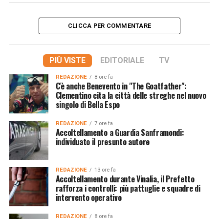
CLICCA PER COMMENTARE
PIÙ VISTE
EDITORIALE
TV
REDAZIONE
8 ore fa
C'è anche Benevento in "The Goatfather":
Clementino cita la città delle streghe nel nuovo
singolo di Bella Espo
REDAZIONE
7 ore fa
Accoltellamento a Guardia Sanframondi:
individuato il presunto autore
REDAZIONE
13 ore fa
Accoltellamento durante Vinalia, il Prefetto
rafforza i controlli: più pattuglie e squadre di
intervento operativo
REDAZIONE
8 ore fa