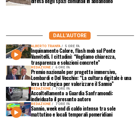
difesa degli spazi comunali in abbandono
DALL'AUTORE
ALBERTO TRANFA
5 ORE FA
Inquinamento Calore, flash mob sul Ponte
Vanvitelli. I cittadini: “Vogliamo chiarezza,
trasparenza e soluzioni concrete”
REDAZIONE
6 ORE FA
Premio nazionale per progetto immersivo,
Lombardi e Del Vecchio: “La cultura digitale è una
leva strategica per valorizzare il Sannio”
REDAZIONE
7 ORE FA
Accoltellamento a Guardia Sanframondi:
individuato il presunto autore
REDAZIONE
7 ORE FA
Sannio, week end di caldo intenso tra sole
mattutino e locali temporali pomeridiani