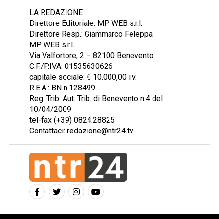
LA REDAZIONE
Direttore Editoriale: MP WEB s.r.l.
Direttore Resp.: Giammarco Feleppa
MP WEB s.r.l.
Via Valfortore, 2 – 82100 Benevento
C.F./P.IVA: 01535630626
capitale sociale: € 10.000,00 i.v.
R.E.A.: BN n.128499
Reg. Trib. Aut. Trib. di Benevento n.4 del
10/04/2009
tel-fax (+39) 0824.28825
Contattaci: redazione@ntr24.tv