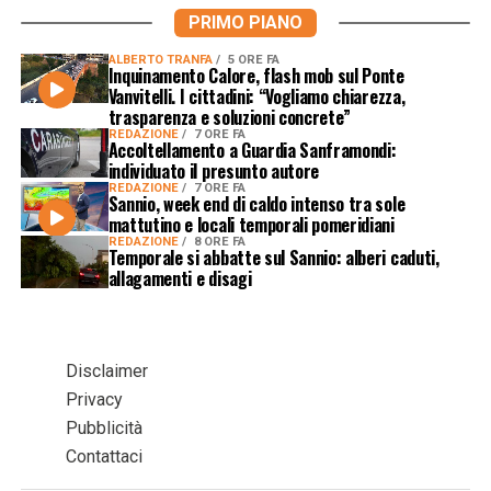
PRIMO PIANO
ALBERTO TRANFA
5 ORE FA
Inquinamento Calore, flash mob sul Ponte
Vanvitelli. I cittadini: “Vogliamo chiarezza,
trasparenza e soluzioni concrete”
REDAZIONE
7 ORE FA
Accoltellamento a Guardia Sanframondi:
individuato il presunto autore
REDAZIONE
7 ORE FA
Sannio, week end di caldo intenso tra sole
mattutino e locali temporali pomeridiani
REDAZIONE
8 ORE FA
Temporale si abbatte sul Sannio: alberi caduti,
allagamenti e disagi
Disclaimer
Privacy
Pubblicità
Contattaci