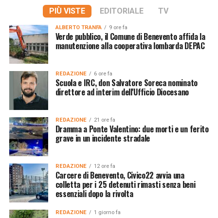
PIÙ VISTE
EDITORIALE
TV
ALBERTO TRANFA
9 ore fa
Verde pubblico, il Comune di Benevento affida la
manutenzione alla cooperativa lombarda DEPAC
REDAZIONE
6 ore fa
Scuola e IRC, don Salvatore Soreca nominato
direttore ad interim dell'Ufficio Diocesano
REDAZIONE
21 ore fa
Dramma a Ponte Valentino: due morti e un ferito
grave in un incidente stradale
REDAZIONE
12 ore fa
Carcere di Benevento, Civico22 avvia una
colletta per i 25 detenuti rimasti senza beni
essenziali dopo la rivolta
REDAZIONE
1 giorno fa