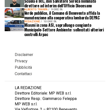
Scuola e IRC, don Salvatore Soreca nominato
direttore ad interim dell’Ufficio Diocesano
ALBERTO TRANFA
9 ORE FA
Verde pubblico, il Comune di Benevento affida la
manutenzione alla cooperativa lombarda DEPAC
REDAZIONE
10 ORE FA
Miasmi in zona ASI, sopralluogo congiunto
Municipale-Settore Ambiente: sollecitati ulteriori
controlli Arpac
Disclaimer
Privacy
Pubblicità
Contattaci
LA REDAZIONE
Direttore Editoriale: MP WEB s.r.l.
Direttore Resp.: Giammarco Feleppa
MP WEB s.r.l.
Via Valfortore, 2 – 82100 Benevento