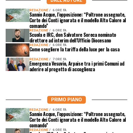
DALL'AUTORE
REDAZIONE
6 ORE FA
Sannio Acque, l’opposizione: “Poltrone assegnate,
Corte dei Conti ignorata e il modello Alto Calore al
comando”
REDAZIONE
6 ORE FA
Scuola e IRC, don Salvatore Soreca nominato
direttore ad interim dell’Ufficio Diocesano
REDAZIONE
6 ORE FA
Come scegliere la tariffa della luce per la casa
REDAZIONE
7 ORE FA
Emergenza Vesuvio, Arpaise tra i primi Comuni ad
aderire al progetto di accoglienza
PRIMO PIANO
REDAZIONE
6 ORE FA
Sannio Acque, l’opposizione: “Poltrone assegnate,
Corte dei Conti ignorata e il modello Alto Calore al
comando”
REDAZIONE
6 ORE FA