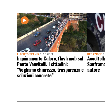
ALBERTO TRANFA
2 ORE FA
REDAZIONE
Inquinamento Calore, flash mob sul
Accoltel
Ponte Vanvitelli. I cittadini:
Sanframon
“Vogliamo chiarezza, trasparenza e
autore
soluzioni concrete”