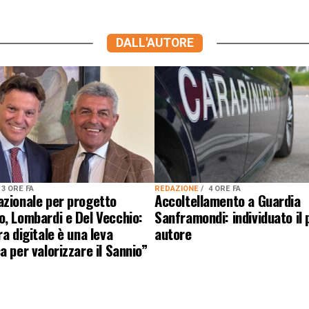
DALL'AUTORE
3 ORE FA
REDAZIONE
4 ORE FA
azionale per progetto
Accoltellamento a Guardia
, Lombardi e Del Vecchio:
Sanframondi: individuato il
ra digitale è una leva
autore
a per valorizzare il Sannio”