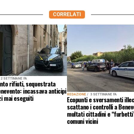
CORRELATI
2 SETTIMANE FA
to rifiuti, sequestrata
enevento: incassava anticipi
REDAZIONE
3 SETTIMANE FA
zi mai eseguiti
Ecopunti e sversamenti illeci
scattano i controlli a Benev
multati cittadini e “furbetti
comuni vicini