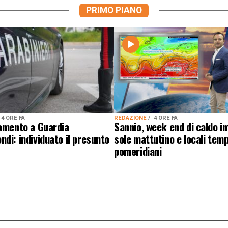
PRIMO PIANO
4 ORE FA
REDAZIONE
4 ORE FA
lamento a Guardia
Sannio, week end di caldo i
di: individuato il presunto
sole mattutino e locali temp
pomeridiani