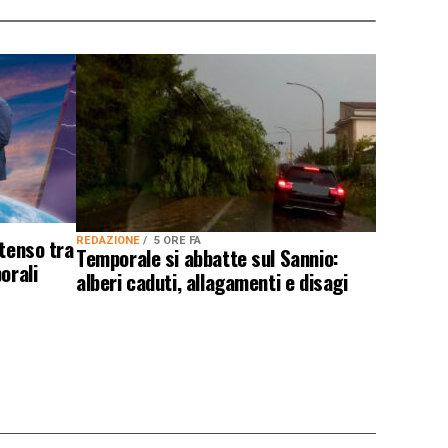
ntenso tra
REDAZIONE
5 ORE FA
Temporale si abbatte sul Sannio:
orali
alberi caduti, allagamenti e disagi