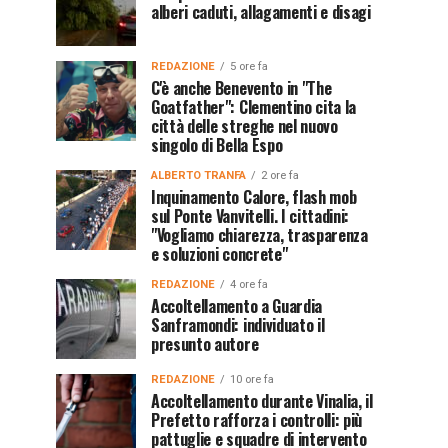
alberi caduti, allagamenti e disagi
REDAZIONE
5 ore fa
C'è anche Benevento in "The
Goatfather": Clementino cita la
città delle streghe nel nuovo
singolo di Bella Espo
ALBERTO TRANFA
2 ore fa
Inquinamento Calore, flash mob
sul Ponte Vanvitelli. I cittadini:
"Vogliamo chiarezza, trasparenza
e soluzioni concrete"
REDAZIONE
4 ore fa
Accoltellamento a Guardia
Sanframondi: individuato il
presunto autore
REDAZIONE
10 ore fa
Accoltellamento durante Vinalia, il
Prefetto rafforza i controlli: più
pattuglie e squadre di intervento