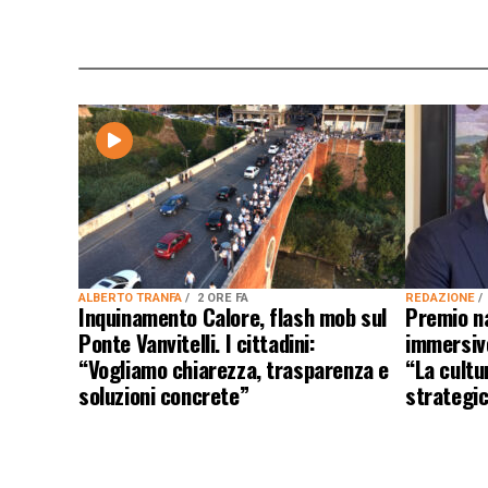
ALBERTO TRANFA
2 ORE FA
REDAZIONE
Inquinamento Calore, flash mob sul
Premio n
Ponte Vanvitelli. I cittadini:
immersivo
“Vogliamo chiarezza, trasparenza e
“La cultu
soluzioni concrete”
strategic