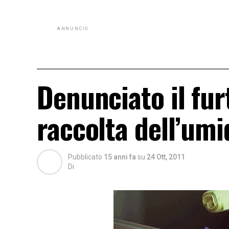
ANNUNCIO
Denunciato il fur
raccolta dell’umi
Pubblicato
15 anni fa
su
24 Ott, 2011
Di