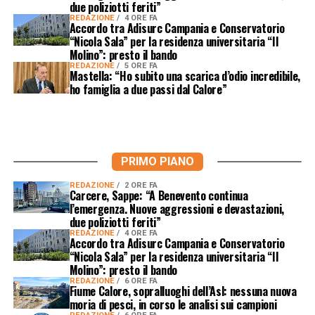
due poliziotti feriti”
REDAZIONE
4 ORE FA
Accordo tra Adisurc Campania e Conservatorio
“Nicola Sala” per la residenza universitaria “Il
Molino”: presto il bando
REDAZIONE
5 ORE FA
Mastella: “Ho subito una scarica d’odio incredibile,
ho famiglia a due passi dal Calore”
PRIMO PIANO
REDAZIONE
2 ORE FA
Carcere, Sappe: “A Benevento continua
l’emergenza. Nuove aggressioni e devastazioni,
due poliziotti feriti”
REDAZIONE
4 ORE FA
Accordo tra Adisurc Campania e Conservatorio
“Nicola Sala” per la residenza universitaria “Il
Molino”: presto il bando
REDAZIONE
6 ORE FA
Fiume Calore, sopralluoghi dell’Asl: nessuna nuova
moria di pesci, in corso le analisi sui campioni