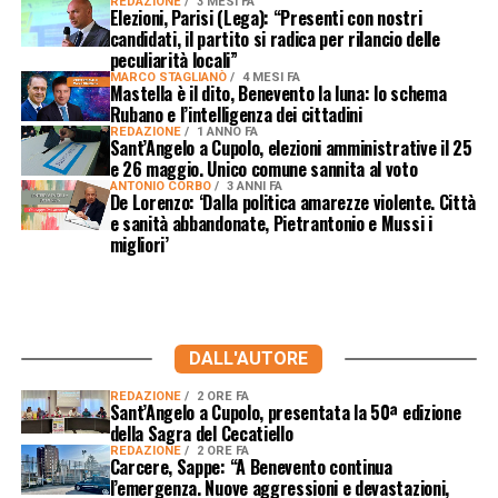
REDAZIONE
3 MESI FA
Elezioni, Parisi (Lega): “Presenti con nostri
candidati, il partito si radica per rilancio delle
peculiarità locali”
MARCO STAGLIANÒ
4 MESI FA
Mastella è il dito, Benevento la luna: lo schema
Rubano e l’intelligenza dei cittadini
REDAZIONE
1 ANNO FA
Sant’Angelo a Cupolo, elezioni amministrative il 25
e 26 maggio. Unico comune sannita al voto
ANTONIO CORBO
3 ANNI FA
De Lorenzo: ‘Dalla politica amarezze violente. Città
e sanità abbandonate, Pietrantonio e Mussi i
migliori’
DALL'AUTORE
REDAZIONE
2 ORE FA
Sant’Angelo a Cupolo, presentata la 50ª edizione
della Sagra del Cecatiello
REDAZIONE
2 ORE FA
Carcere, Sappe: “A Benevento continua
l’emergenza. Nuove aggressioni e devastazioni,