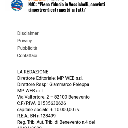
REDAZIONE
6 ORE FA
NdC: “Piena fiducia in Vessichelli, convinti
dimostrerà estraneità ai fatti”
Disclaimer
Privacy
Pubblicità
Contattaci
LA REDAZIONE
Direttore Editoriale: MP WEB s.r.l.
Direttore Resp.: Giammarco Feleppa
MP WEB s.r.l.
Via Valfortore, 2 – 82100 Benevento
C.F./P.IVA: 01535630626
capitale sociale: € 10.000,00 i.v.
R.E.A.: BN n.128499
Reg. Trib. Aut. Trib. di Benevento n.4 del