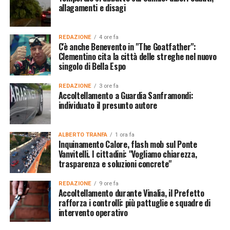
allagamenti e disagi
REDAZIONE
4 ore fa
C'è anche Benevento in "The Goatfather":
Clementino cita la città delle streghe nel nuovo
singolo di Bella Espo
REDAZIONE
3 ore fa
Accoltellamento a Guardia Sanframondi:
individuato il presunto autore
ALBERTO TRANFA
1 ora fa
Inquinamento Calore, flash mob sul Ponte
Vanvitelli. I cittadini: "Vogliamo chiarezza,
trasparenza e soluzioni concrete"
REDAZIONE
9 ore fa
Accoltellamento durante Vinalia, il Prefetto
rafforza i controlli: più pattuglie e squadre di
intervento operativo