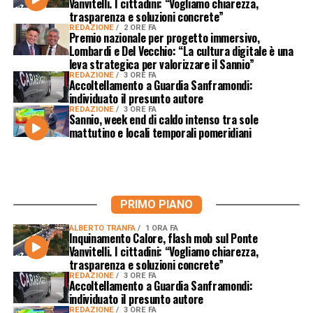
Vanvitelli. I cittadini: “Vogliamo chiarezza,
trasparenza e soluzioni concrete”
REDAZIONE
2 ORE FA
Premio nazionale per progetto immersivo,
Lombardi e Del Vecchio: “La cultura digitale è una
leva strategica per valorizzare il Sannio”
REDAZIONE
3 ORE FA
Accoltellamento a Guardia Sanframondi:
individuato il presunto autore
REDAZIONE
3 ORE FA
Sannio, week end di caldo intenso tra sole
mattutino e locali temporali pomeridiani
PRIMO PIANO
ALBERTO TRANFA
1 ORA FA
Inquinamento Calore, flash mob sul Ponte
Vanvitelli. I cittadini: “Vogliamo chiarezza,
trasparenza e soluzioni concrete”
REDAZIONE
3 ORE FA
Accoltellamento a Guardia Sanframondi:
individuato il presunto autore
REDAZIONE
3 ORE FA