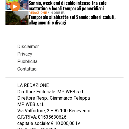
Sannio, week end di caldo intenso tra sole
mattutino e locali temporali pomeridiani
REDAZIONE
4 ORE FA
Temporale si abbatte sul Sannio: alberi caduti,
allagamenti e disagi
Disclaimer
Privacy
Pubblicità
Contattaci
LA REDAZIONE
Direttore Editoriale: MP WEB s.r.l.
Direttore Resp.: Giammarco Feleppa
MP WEB s.r.l.
Via Valfortore, 2 – 82100 Benevento
C.F./P.IVA: 01535630626
capitale sociale: € 10.000,00 i.v.