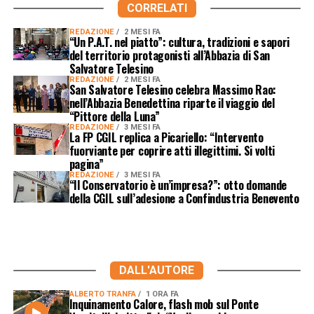
CORRELATI
REDAZIONE
2 MESI FA
“Un P.A.T. nel piatto”: cultura, tradizioni e sapori
del territorio protagonisti all’Abbazia di San
Salvatore Telesino
REDAZIONE
2 MESI FA
San Salvatore Telesino celebra Massimo Rao:
nell’Abbazia Benedettina riparte il viaggio del
“Pittore della Luna”
REDAZIONE
3 MESI FA
La FP CGIL replica a Picariello: “Intervento
fuorviante per coprire atti illegittimi. Si volti
pagina”
REDAZIONE
3 MESI FA
“Il Conservatorio è un’impresa?”: otto domande
della CGIL sull’adesione a Confindustria Benevento
DALL'AUTORE
ALBERTO TRANFA
1 ORA FA
Inquinamento Calore, flash mob sul Ponte