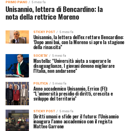
PRIMO PIANO
5 mesi fa
Unisannio, lettera di Bencardino: la
nota della rettrice Moreno
STICKY POST
5 mesi fa
Unisannio, la lettera dell’ex rettore Bencardino:
‘Dopo anni bui, con la Moreno si apre la stagione
della rinascita”
SOCIETA'
5 mesi fa
Mastella: “Università aiuta a superare le
disuguaglianze. I giovani devono migliorare
l’Italia, non andarsene”
POLITICA
5 mesi fa
Anno accademico Unisannio, Errico (FI):
“L’università presidio di diritti, crescita e
sviluppo del territorio”
STICKY POST
5 mesi fa
Diritti umani e sfide per il futuro: l’Unisannio
inaugura l’anno accademico con il regista
Matteo Garrone