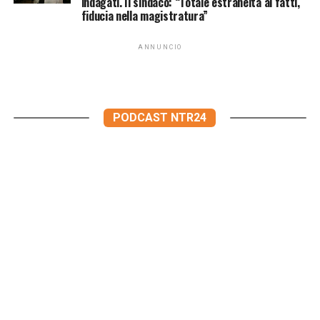
indagati. Il sindaco: “Totale estraneità ai fatti,
fiducia nella magistratura”
ANNUNCIO
PODCAST NTR24