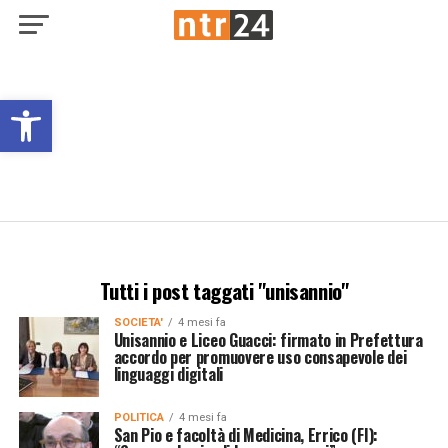
Open toolbar
Tutti i post taggati "unisannio"
SOCIETA'
4 mesi fa
Unisannio e Liceo Guacci: firmato in Prefettura
accordo per promuovere uso consapevole dei
linguaggi digitali
POLITICA
4 mesi fa
San Pio e facoltà di Medicina, Errico (FI):