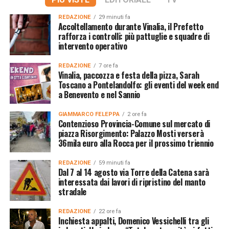
REDAZIONE
29 minuti fa
Accoltellamento durante Vinalia, il Prefetto
rafforza i controlli: più pattuglie e squadre di
intervento operativo
REDAZIONE
7 ore fa
Vinalia, paccozza e festa della pizza, Sarah
Toscano a Pontelandolfo: gli eventi del week end
a Benevento e nel Sannio
GIAMMARCO FELEPPA
2 ore fa
Contenzioso Provincia-Comune sul mercato di
piazza Risorgimento: Palazzo Mosti verserà
36mila euro alla Rocca per il prossimo triennio
REDAZIONE
59 minuti fa
Dal 7 al 14 agosto via Torre della Catena sarà
interessata dai lavori di ripristino del manto
stradale
REDAZIONE
22 ore fa
Inchiesta appalti, Domenico Vessichelli tra gli