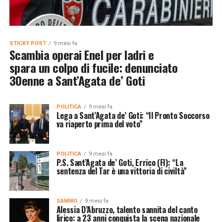
STICKY POST
9 mesi fa
Scambia operai Enel per ladri e
spara un colpo di fucile: denunciato
30enne a Sant’Agata de’ Goti
POLITICA
9 mesi fa
Lega a Sant’Agata de’ Goti: “Il Pronto Soccorso
va riaperto prima del voto”
POLITICA
9 mesi fa
P.S. Sant’Agata de’ Goti, Errico (FI): “La
sentenza del Tar è una vittoria di civiltà”
SANNIO
9 mesi fa
Alessia D’Abruzzo, talento sannita del canto
lirico: a 23 anni conquista la scena nazionale