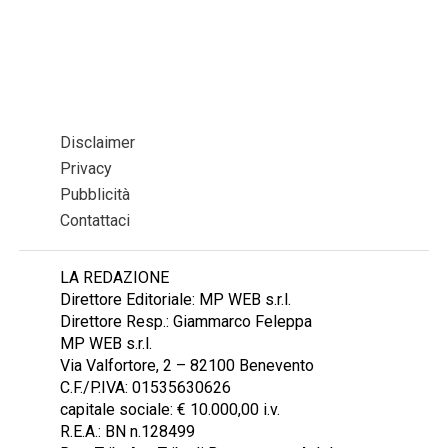
Disclaimer
Privacy
Pubblicità
Contattaci
LA REDAZIONE
Direttore Editoriale: MP WEB s.r.l.
Direttore Resp.: Giammarco Feleppa
MP WEB s.r.l.
Via Valfortore, 2 – 82100 Benevento
C.F./P.IVA: 01535630626
capitale sociale: € 10.000,00 i.v.
R.E.A.: BN n.128499