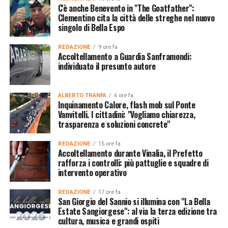
C'è anche Benevento in "The Goatfather":
Clementino cita la città delle streghe nel nuovo
singolo di Bella Espo
REDAZIONE
9 ore fa
Accoltellamento a Guardia Sanframondi:
individuato il presunto autore
ALBERTO TRANFA
6 ore fa
Inquinamento Calore, flash mob sul Ponte
Vanvitelli. I cittadini: "Vogliamo chiarezza,
trasparenza e soluzioni concrete"
REDAZIONE
15 ore fa
Accoltellamento durante Vinalia, il Prefetto
rafforza i controlli: più pattuglie e squadre di
intervento operativo
REDAZIONE
17 ore fa
San Giorgio del Sannio si illumina con "La Bella
Estate Sangiorgese": al via la terza edizione tra
cultura, musica e grandi ospiti