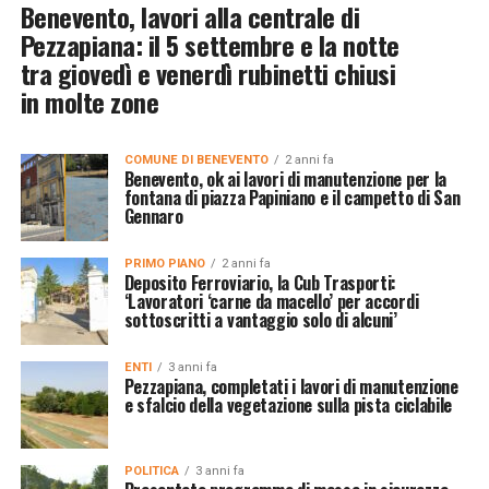
Benevento, lavori alla centrale di
Pezzapiana: il 5 settembre e la notte
tra giovedì e venerdì rubinetti chiusi
in molte zone
COMUNE DI BENEVENTO
2 anni fa
Benevento, ok ai lavori di manutenzione per la
fontana di piazza Papiniano e il campetto di San
Gennaro
PRIMO PIANO
2 anni fa
Deposito Ferroviario, la Cub Trasporti:
‘Lavoratori ‘carne da macello’ per accordi
sottoscritti a vantaggio solo di alcuni’
ENTI
3 anni fa
Pezzapiana, completati i lavori di manutenzione
e sfalcio della vegetazione sulla pista ciclabile
POLITICA
3 anni fa