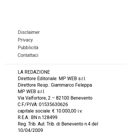
Disclaimer
Privacy
Pubblicità
Contattaci
LA REDAZIONE
Direttore Editoriale: MP WEB s.r.l.
Direttore Resp.: Giammarco Feleppa
MP WEB s.r.l.
Via Valfortore, 2 – 82100 Benevento
C.F./P.IVA: 01535630626
capitale sociale: € 10.000,00 i.v.
R.E.A.: BN n.128499
Reg. Trib. Aut. Trib. di Benevento n.4 del
10/04/2009