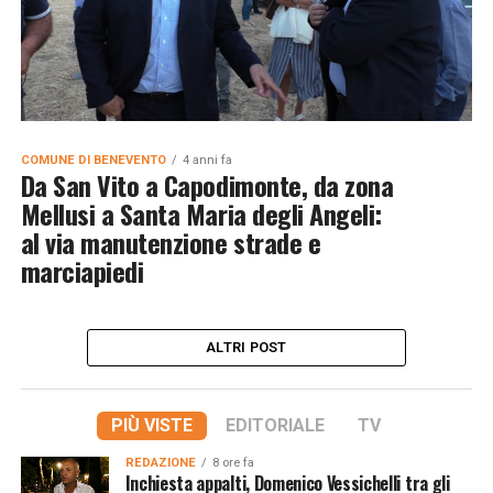
COMUNE DI BENEVENTO
4 anni fa
Da San Vito a Capodimonte, da zona
Mellusi a Santa Maria degli Angeli:
al via manutenzione strade e
marciapiedi
ALTRI POST
PIÙ VISTE
EDITORIALE
TV
REDAZIONE
8 ore fa
Inchiesta appalti, Domenico Vessichelli tra gli