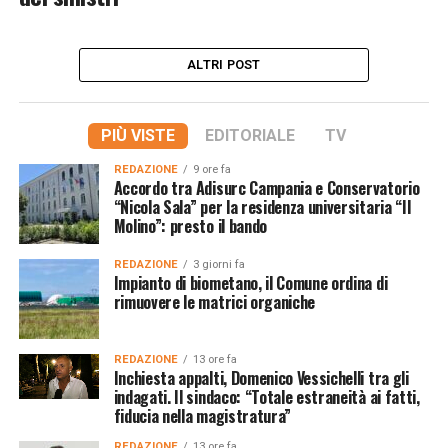
ALTRI POST
PIÙ VISTE
EDITORIALE
TV
REDAZIONE
9 ore fa
Accordo tra Adisurc Campania e Conservatorio
“Nicola Sala” per la residenza universitaria “Il
Molino”: presto il bando
REDAZIONE
3 giorni fa
Impianto di biometano, il Comune ordina di
rimuovere le matrici organiche
REDAZIONE
13 ore fa
Inchiesta appalti, Domenico Vessichelli tra gli
indagati. Il sindaco: “Totale estraneità ai fatti,
fiducia nella magistratura”
REDAZIONE
13 ore fa