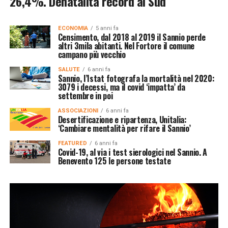
26,4%. Denatalità record al Sud
ECONOMIA
5 anni fa
Censimento, dal 2018 al 2019 il Sannio perde
altri 3mila abitanti. Nel Fortore il comune
campano più vecchio
SALUTE
6 anni fa
Sannio, l’Istat fotografa la mortalità nel 2020:
3079 i decessi, ma il covid ‘impatta’ da
settembre in poi
ASSOCIAZIONI
6 anni fa
Desertificazione e ripartenza, Unitalia:
‘Cambiare mentalità per rifare il Sannio’
FEATURED
6 anni fa
Covid-19, al via i test sierologici nel Sannio. A
Benevento 125 le persone testate