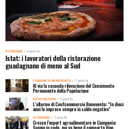
ECONOMIA
6 anni fa
Istat: i lavoratori della ristorazione
guadagnano di meno al Sud
COMUNE DI BENEVENTO
7 anni fa
Al via la seconda rilevazione del Censimento
Permanente della Popolazione
ASSOCIAZIONI
7 anni fa
L’allarme di Confcommercio Benevento: “In dieci
anni le imprese sempre in saldo negativo”
ECONOMIA
7 anni fa
Cresce l’export agroalimentare in Campania:
Sannio in coda, ma va bene il comparto Vino