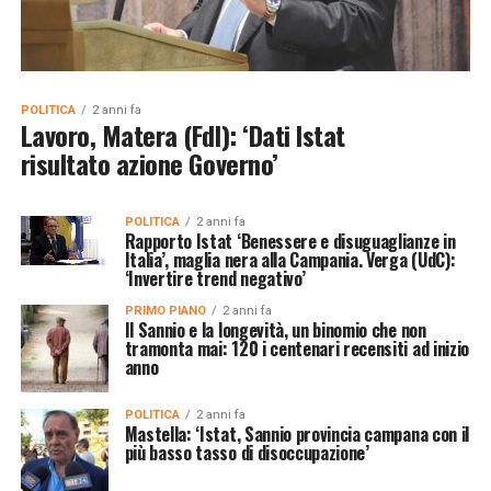
POLITICA
2 anni fa
Lavoro, Matera (FdI): ‘Dati Istat
risultato azione Governo’
POLITICA
2 anni fa
Rapporto Istat ‘Benessere e disuguaglianze in
Italia’, maglia nera alla Campania. Verga (UdC):
‘Invertire trend negativo’
PRIMO PIANO
2 anni fa
Il Sannio e la longevità, un binomio che non
tramonta mai: 120 i centenari recensiti ad inizio
anno
POLITICA
2 anni fa
Mastella: ‘Istat, Sannio provincia campana con il
più basso tasso di disoccupazione’