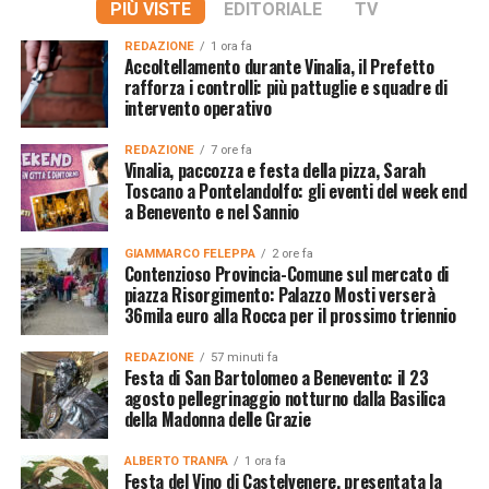
PIÙ VISTE
EDITORIALE
TV
REDAZIONE
1 ora fa
Accoltellamento durante Vinalia, il Prefetto
rafforza i controlli: più pattuglie e squadre di
intervento operativo
REDAZIONE
7 ore fa
Vinalia, paccozza e festa della pizza, Sarah
Toscano a Pontelandolfo: gli eventi del week end
a Benevento e nel Sannio
GIAMMARCO FELEPPA
2 ore fa
Contenzioso Provincia-Comune sul mercato di
piazza Risorgimento: Palazzo Mosti verserà
36mila euro alla Rocca per il prossimo triennio
REDAZIONE
57 minuti fa
Festa di San Bartolomeo a Benevento: il 23
agosto pellegrinaggio notturno dalla Basilica
della Madonna delle Grazie
ALBERTO TRANFA
1 ora fa
Festa del Vino di Castelvenere, presentata la