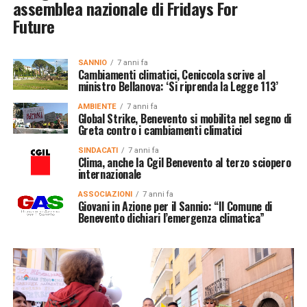
assemblea nazionale di Fridays For
Future
SANNIO
7 anni fa
Cambiamenti climatici, Ceniccola scrive al
ministro Bellanova: ‘Si riprenda la Legge 113’
AMBIENTE
7 anni fa
Global Strike, Benevento si mobilita nel segno di
Greta contro i cambiamenti climatici
SINDACATI
7 anni fa
Clima, anche la Cgil Benevento al terzo sciopero
internazionale
ASSOCIAZIONI
7 anni fa
Giovani in Azione per il Sannio: “Il Comune di
Benevento dichiari l’emergenza climatica”