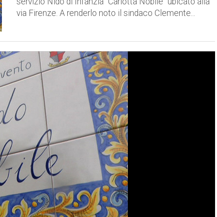
servizio Nido di Infanzia “Carlotta Nobile” ubicato alla
via Firenze. A renderlo noto il sindaco Clemente...