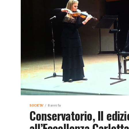
SOCIETA'
8 anni fa
Conservatorio, II ediz
all’Eccellenza Carlott