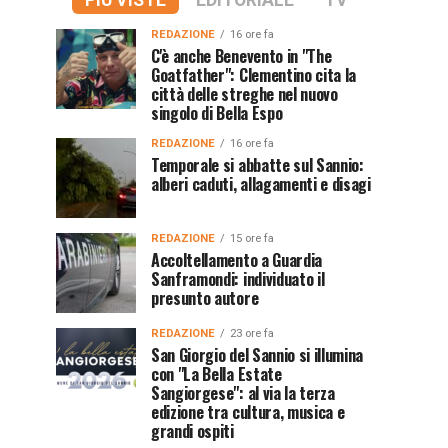
PIÙ VISTE
EDITORIALE
TV
REDAZIONE
16 ore fa
C'è anche Benevento in "The
Goatfather": Clementino cita la
città delle streghe nel nuovo
singolo di Bella Espo
REDAZIONE
16 ore fa
Temporale si abbatte sul Sannio:
alberi caduti, allagamenti e disagi
REDAZIONE
15 ore fa
Accoltellamento a Guardia
Sanframondi: individuato il
presunto autore
REDAZIONE
23 ore fa
San Giorgio del Sannio si illumina
con "La Bella Estate
Sangiorgese": al via la terza
edizione tra cultura, musica e
grandi ospiti