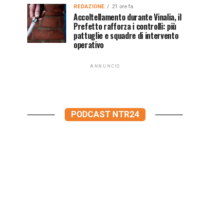
REDAZIONE
21 ore fa
Accoltellamento durante Vinalia, il
Prefetto rafforza i controlli: più
pattuglie e squadre di intervento
operativo
ANNUNCIO
PODCAST NTR24