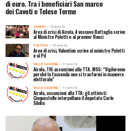
di euro. Tra i beneficiari San marco
dei Cavoti e Telese Terme
SANNIO
10 anni fa
Area di crisi di Airola, il vescovo Battaglia scrive
al Ministro Poletti e al premier Renzi
POLITICA
10 anni fa
Aree di crisi, Valentino scrive al ministro Poletti
e al Pd
VALLE CAUDINA
11 anni fa
Airola, 116 assunzioni alla TTA. M5S: “Vigileremo
perché la faccenda non si trasformi in manovra
elettorale”
VALLE CAUDINA
11 anni fa
Airola, assunzioni alla TTA: gli attivisti
Cinquestelle interpellano il deputato Carlo
Sibilia