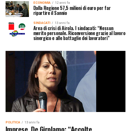
ECONOMIA
12 anni fa
Dalla Regione 57,5 milioni di euro per far
ripartire il Sannio
SINDACATI
13 anni fa
Area di crisi di Airola. I sindacati: “Nessun
merito personale. Riconversione grazie al lavoro
sinergico e alle battaglie dei lavoratori”
POLITICA
13 anni fa
Imprese, De Girolamo: “Accolte