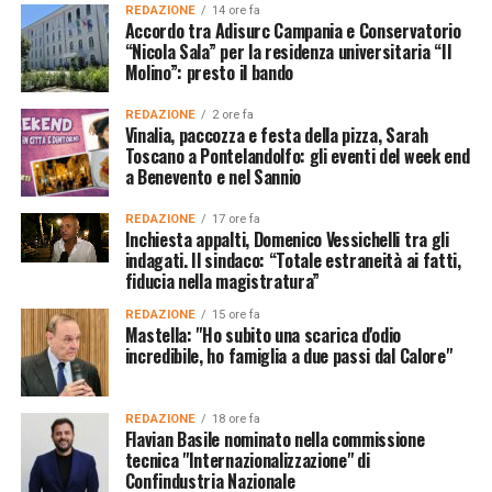
REDAZIONE
14 ore fa
Accordo tra Adisurc Campania e Conservatorio
“Nicola Sala” per la residenza universitaria “Il
Molino”: presto il bando
REDAZIONE
2 ore fa
Vinalia, paccozza e festa della pizza, Sarah
Toscano a Pontelandolfo: gli eventi del week end
a Benevento e nel Sannio
REDAZIONE
17 ore fa
Inchiesta appalti, Domenico Vessichelli tra gli
indagati. Il sindaco: “Totale estraneità ai fatti,
fiducia nella magistratura”
REDAZIONE
15 ore fa
Mastella: "Ho subito una scarica d'odio
incredibile, ho famiglia a due passi dal Calore"
REDAZIONE
18 ore fa
Flavian Basile nominato nella commissione
tecnica "Internazionalizzazione" di
Confindustria Nazionale