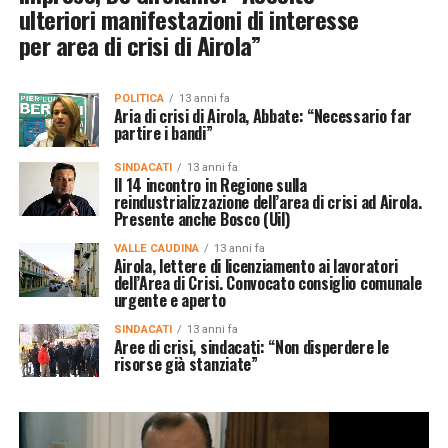
ulteriori manifestazioni di interesse
per area di crisi di Airola”
POLITICA
13 anni fa
Aria di crisi di Airola, Abbate: “Necessario far
partire i bandi”
SINDACATI
13 anni fa
Il 14 incontro in Regione sulla
reindustrializzazione dell’area di crisi ad Airola.
Presente anche Bosco (Uil)
VALLE CAUDINA
13 anni fa
Airola, lettere di licenziamento ai lavoratori
dell’Area di Crisi. Convocato consiglio comunale
urgente e aperto
SINDACATI
13 anni fa
Aree di crisi, sindacati: “Non disperdere le
risorse già stanziate”