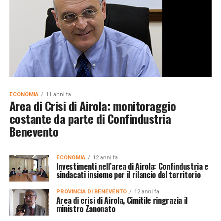
ECONOMIA
11 anni fa
Area di Crisi di Airola: monitoraggio
costante da parte di Confindustria
Benevento
ECONOMIA
12 anni fa
Investimenti nell’area di Airola: Confindustria e
sindacati insieme per il rilancio del territorio
PROVINCIA DI BENEVENTO
12 anni fa
Area di crisi di Airola, Cimitile ringrazia il
ministro Zanonato