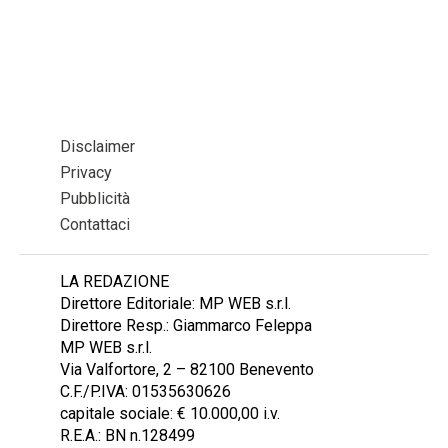
Disclaimer
Privacy
Pubblicità
Contattaci
LA REDAZIONE
Direttore Editoriale: MP WEB s.r.l.
Direttore Resp.: Giammarco Feleppa
MP WEB s.r.l.
Via Valfortore, 2 – 82100 Benevento
C.F./P.IVA: 01535630626
capitale sociale: € 10.000,00 i.v.
R.E.A.: BN n.128499