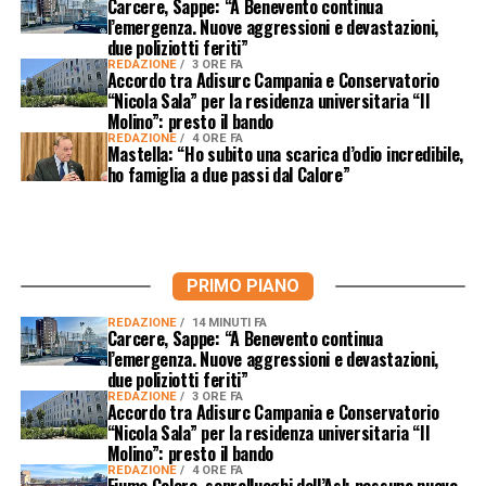
Carcere, Sappe: “A Benevento continua
l’emergenza. Nuove aggressioni e devastazioni,
due poliziotti feriti”
REDAZIONE
3 ORE FA
Accordo tra Adisurc Campania e Conservatorio
“Nicola Sala” per la residenza universitaria “Il
Molino”: presto il bando
REDAZIONE
4 ORE FA
Mastella: “Ho subito una scarica d’odio incredibile,
ho famiglia a due passi dal Calore”
PRIMO PIANO
REDAZIONE
14 MINUTI FA
Carcere, Sappe: “A Benevento continua
l’emergenza. Nuove aggressioni e devastazioni,
due poliziotti feriti”
REDAZIONE
3 ORE FA
Accordo tra Adisurc Campania e Conservatorio
“Nicola Sala” per la residenza universitaria “Il
Molino”: presto il bando
REDAZIONE
4 ORE FA