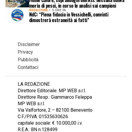
Fiume Calore, sopralluoghi dell’Asl: nessuna nuova
moria di pesci, in corso le analisi sui campioni
REDAZIONE
5 ORE FA
NdC: “Piena fiducia in Vessichelli, convinti
dimostrerà estraneità ai fatti”
Disclaimer
Privacy
Pubblicità
Contattaci
LA REDAZIONE
Direttore Editoriale: MP WEB s.r.l.
Direttore Resp.: Giammarco Feleppa
MP WEB s.r.l.
Via Valfortore, 2 – 82100 Benevento
C.F./P.IVA: 01535630626
capitale sociale: € 10.000,00 i.v.
R.E.A.: BN n.128499