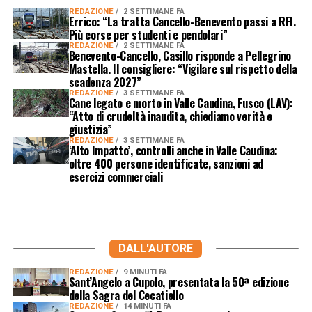
REDAZIONE
2 SETTIMANE FA
Errico: “La tratta Cancello-Benevento passi a RFI.
Più corse per studenti e pendolari”
REDAZIONE
2 SETTIMANE FA
Benevento-Cancello, Casillo risponde a Pellegrino
Mastella. Il consigliere: “Vigilare sul rispetto della
scadenza 2027”
REDAZIONE
3 SETTIMANE FA
Cane legato e morto in Valle Caudina, Fusco (LAV):
“Atto di crudeltà inaudita, chiediamo verità e
giustizia”
REDAZIONE
3 SETTIMANE FA
‘Alto Impatto’, controlli anche in Valle Caudina:
oltre 400 persone identificate, sanzioni ad
esercizi commerciali
DALL'AUTORE
REDAZIONE
9 MINUTI FA
Sant’Angelo a Cupolo, presentata la 50ª edizione
della Sagra del Cecatiello
REDAZIONE
14 MINUTI FA