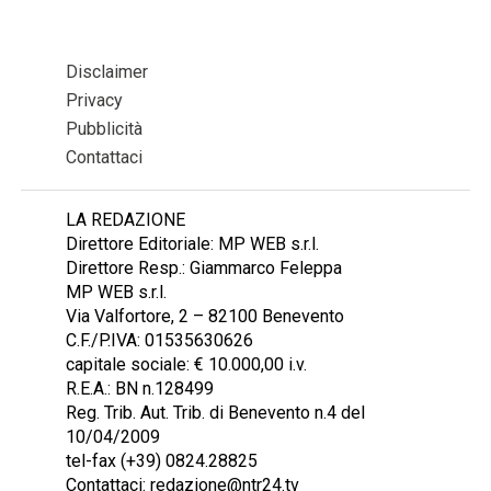
Disclaimer
Privacy
Pubblicità
Contattaci
LA REDAZIONE
Direttore Editoriale: MP WEB s.r.l.
Direttore Resp.: Giammarco Feleppa
MP WEB s.r.l.
Via Valfortore, 2 – 82100 Benevento
C.F./P.IVA: 01535630626
capitale sociale: € 10.000,00 i.v.
R.E.A.: BN n.128499
Reg. Trib. Aut. Trib. di Benevento n.4 del
10/04/2009
tel-fax (+39) 0824.28825
Contattaci: redazione@ntr24.tv