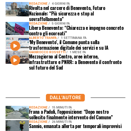
REDAZIONE
4 GIORNI FA
Rivolta nel carcere di Benevento, Futuro
Nazionale: “Più sicurezza e stop al
sovraffollamento”
REDAZIONE
5 GIORNI FA
Libera Benevento: “Chiarezza e impegno concreto
contro gli ecoreati”
ALBERTO TRANFA
1 SETTIMANA FA
‘My Benevento’, il Comune punta sulla
trasformazione digitale dei servizi e su IA
GIANROCCO ROSSETTI
1 MESE FA
Mezzogiorno al Centro, aree interne,
infrastrutture e PNRR: a Benevento il confronto
sul futuro del Sud
DALL'AUTORE
REDAZIONE
15 MINUTI FA
Frana a Paduli, l’opposizione: “Dopo nostro
sollecito finalmente intervento del Comune”
REDAZIONE
26 MINUTI FA
Sannio, emanata allerta per temporali improvvisi