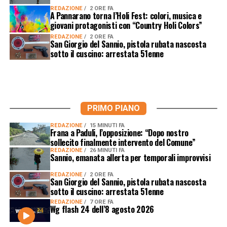
REDAZIONE
2 ORE FA
A Pannarano torna l’Holi Fest: colori, musica e
giovani protagonisti con “Country Holi Colors”
REDAZIONE
2 ORE FA
San Giorgio del Sannio, pistola rubata nascosta
sotto il cuscino: arrestata 51enne
PRIMO PIANO
REDAZIONE
15 MINUTI FA
Frana a Paduli, l’opposizione: “Dopo nostro
sollecito finalmente intervento del Comune”
REDAZIONE
26 MINUTI FA
Sannio, emanata allerta per temporali improvvisi
REDAZIONE
2 ORE FA
San Giorgio del Sannio, pistola rubata nascosta
sotto il cuscino: arrestata 51enne
REDAZIONE
7 ORE FA
Wg flash 24 dell’8 agosto 2026