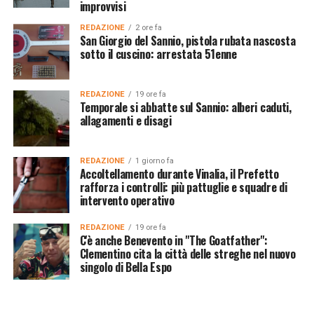
improvvisi
REDAZIONE
2 ore fa
San Giorgio del Sannio, pistola rubata nascosta
sotto il cuscino: arrestata 51enne
REDAZIONE
19 ore fa
Temporale si abbatte sul Sannio: alberi caduti,
allagamenti e disagi
REDAZIONE
1 giorno fa
Accoltellamento durante Vinalia, il Prefetto
rafforza i controlli: più pattuglie e squadre di
intervento operativo
REDAZIONE
19 ore fa
C'è anche Benevento in "The Goatfather":
Clementino cita la città delle streghe nel nuovo
singolo di Bella Espo