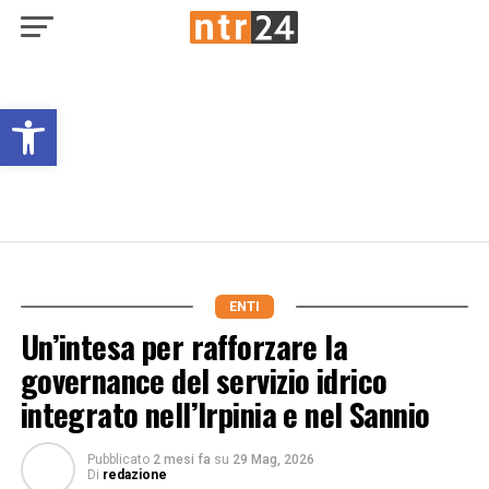
Open toolbar
ENTI
Un’intesa per rafforzare la
governance del servizio idrico
integrato nell’Irpinia e nel Sannio
Pubblicato
2 mesi fa
su
29 Mag, 2026
Di
redazione