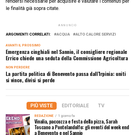
rendersi necessarie per acquisire e valutare i contenuti per
le finalità già sopra citate.
ANNUNCIO
ARGOMENTI CORRELATI:
ACQUA
ALTO CALORE SERVIZI
AVANTI IL ​​PROSSIMO
Emergenza cinghiali nel Sannio, il consigliere regionale
Errico chiede una seduta della Commissione Agricoltura
NON PERDERE
La partita politica di Benevento passa dall’Irpinia: uniti
si vince, divisi si perde
PIÙ VISTE
EDITORIALE
TV
REDAZIONE
1 giorno fa
Vinalia, paccozza e festa della pizza, Sarah
Toscano a Pontelandolfo: gli eventi del week end
a Benevento e nel Sannio