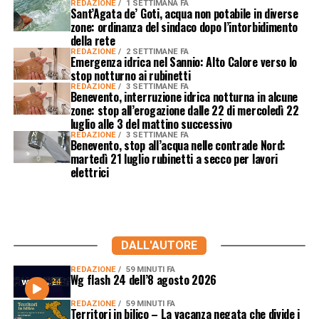
REDAZIONE
1 SETTIMANA FA
Sant’Agata de’ Goti, acqua non potabile in diverse
zone: ordinanza del sindaco dopo l’intorbidimento
della rete
REDAZIONE
2 SETTIMANE FA
Emergenza idrica nel Sannio: Alto Calore verso lo
stop notturno ai rubinetti
REDAZIONE
3 SETTIMANE FA
Benevento, interruzione idrica notturna in alcune
zone: stop all’erogazione dalle 22 di mercoledì 22
luglio alle 3 del mattino successivo
REDAZIONE
3 SETTIMANE FA
Benevento, stop all’acqua nelle contrade Nord:
martedì 21 luglio rubinetti a secco per lavori
elettrici
DALL'AUTORE
REDAZIONE
59 MINUTI FA
Wg flash 24 dell’8 agosto 2026
REDAZIONE
59 MINUTI FA
Territori in bilico – La vacanza negata che divide i