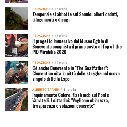
REDAZIONE
13 ore fa
Temporale si abbatte sul Sannio: alberi caduti,
allagamenti e disagi
REDAZIONE
16 ore fa
Il progetto immersivo del Museo Egizio di
Benevento conquista il primo posto al Top of the
PID Mirabilia 2026
REDAZIONE
14 ore fa
C'è anche Benevento in "The Goatfather":
Clementino cita la città delle streghe nel nuovo
singolo di Bella Espo
ALBERTO TRANFA
11 ore fa
Inquinamento Calore, flash mob sul Ponte
Vanvitelli. I cittadini: "Vogliamo chiarezza,
trasparenza e soluzioni concrete"