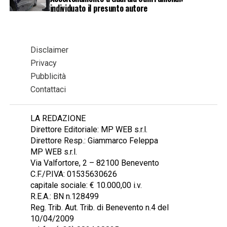
individuato il presunto autore
Disclaimer
Privacy
Pubblicità
Contattaci
LA REDAZIONE
Direttore Editoriale: MP WEB s.r.l.
Direttore Resp.: Giammarco Feleppa
MP WEB s.r.l.
Via Valfortore, 2 – 82100 Benevento
C.F./P.IVA: 01535630626
capitale sociale: € 10.000,00 i.v.
R.E.A.: BN n.128499
Reg. Trib. Aut. Trib. di Benevento n.4 del
10/04/2009