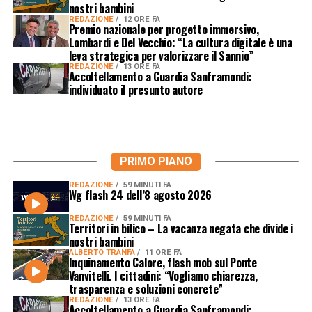
nostri bambini
REDAZIONE
12 ORE FA
Premio nazionale per progetto immersivo,
Lombardi e Del Vecchio: “La cultura digitale è una
leva strategica per valorizzare il Sannio”
REDAZIONE
13 ORE FA
Accoltellamento a Guardia Sanframondi:
individuato il presunto autore
PRIMO PIANO
REDAZIONE
59 MINUTI FA
Wg flash 24 dell’8 agosto 2026
REDAZIONE
59 MINUTI FA
Territori in bilico – La vacanza negata che divide i
nostri bambini
ALBERTO TRANFA
11 ORE FA
Inquinamento Calore, flash mob sul Ponte
Vanvitelli. I cittadini: “Vogliamo chiarezza,
trasparenza e soluzioni concrete”
REDAZIONE
13 ORE FA
Accoltellamento a Guardia Sanframondi: