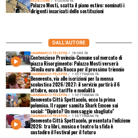
REDAZIONE
4 GIORNI FA
Palazzo Mosti, scatta il piano estivo: nominati i
dirigenti incaricati delle sostituzioni
DALL'AUTORE
GIAMMARCO FELEPPA
18 ORE FA
Contenzioso Provincia-Comune sul mercato di
piazza Risorgimento: Palazzo Mosti verserà
36mila euro alla Rocca per il prossimo triennio
GIAMMARCO FELEPPA
1 SETTIMANA FA
Benevento, via alle iscrizioni per la mensa
scolastica 2026/2027: il servizio partirà il 6
ottobre, ecco tariffe e modalità
GIAMMARCO FELEPPA
1 SETTIMANA FA
Benevento Città Spettacolo, ecco la prima
polemica. Il rapper sannita Shark Emcee sui
social: “Dipinto? Un messaggio sbagliato”
GIAMMARCO FELEPPA
1 SETTIMANA FA
Benevento Città Spettacolo, presentata l’edizione
2026: tra libri, musica e teatro la sfida è
custodire il Festival per il futuro