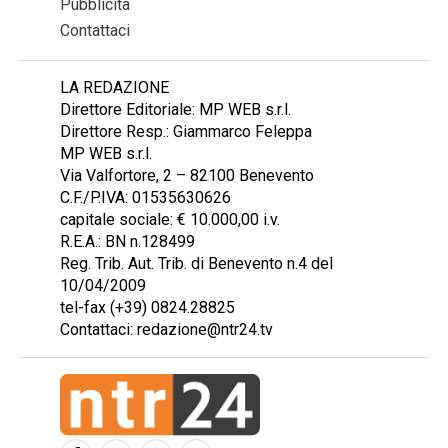
Pubblicità
Contattaci
LA REDAZIONE
Direttore Editoriale: MP WEB s.r.l.
Direttore Resp.: Giammarco Feleppa
MP WEB s.r.l.
Via Valfortore, 2 – 82100 Benevento
C.F./P.IVA: 01535630626
capitale sociale: € 10.000,00 i.v.
R.E.A.: BN n.128499
Reg. Trib. Aut. Trib. di Benevento n.4 del
10/04/2009
tel-fax (+39) 0824.28825
Contattaci: redazione@ntr24.tv