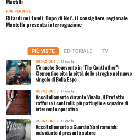
Mustilli
NON PERDERE
Ritardi nei fondi ‘Dopo di Noi’, il consigliere regionale
Mastella presenta interrogazione
PIÙ VISTE
EDITORIALE
TV
REDAZIONE
12 ore fa
C'è anche Benevento in "The Goatfather":
Clementino cita la città delle streghe nel nuovo
singolo di Bella Espo
REDAZIONE
17 ore fa
Accoltellamento durante Vinalia, il Prefetto
rafforza i controlli: più pattuglie e squadre di
intervento operativo
REDAZIONE
11 ore fa
Accoltellamento a Guardia Sanframondi:
individuato il presunto autore