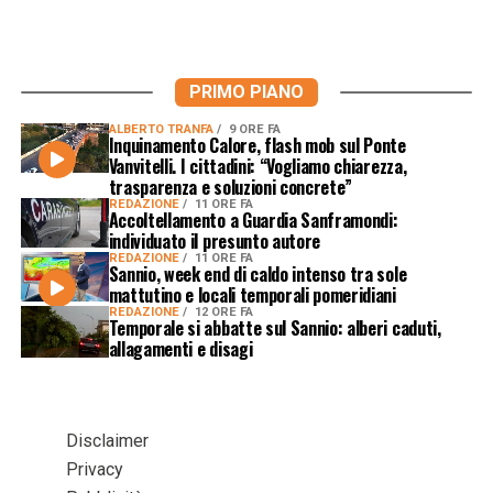
PRIMO PIANO
ALBERTO TRANFA
9 ORE FA
Inquinamento Calore, flash mob sul Ponte
Vanvitelli. I cittadini: “Vogliamo chiarezza,
trasparenza e soluzioni concrete”
REDAZIONE
11 ORE FA
Accoltellamento a Guardia Sanframondi:
individuato il presunto autore
REDAZIONE
11 ORE FA
Sannio, week end di caldo intenso tra sole
mattutino e locali temporali pomeridiani
REDAZIONE
12 ORE FA
Temporale si abbatte sul Sannio: alberi caduti,
allagamenti e disagi
Disclaimer
Privacy