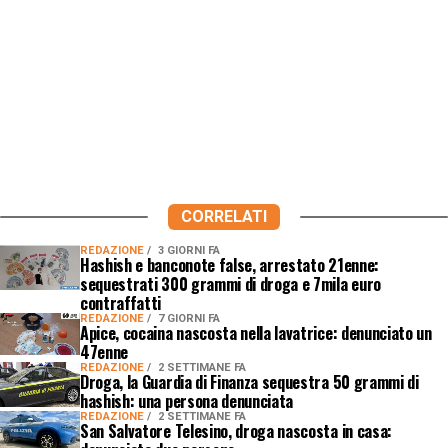
CORRELATI
REDAZIONE
3 GIORNI FA
Hashish e banconote false, arrestato 21enne:
sequestrati 300 grammi di droga e 7mila euro
contraffatti
REDAZIONE
7 GIORNI FA
Apice, cocaina nascosta nella lavatrice: denunciato un
47enne
REDAZIONE
2 SETTIMANE FA
Droga, la Guardia di Finanza sequestra 50 grammi di
hashish: una persona denunciata
REDAZIONE
2 SETTIMANE FA
San Salvatore Telesino, droga nascosta in casa: