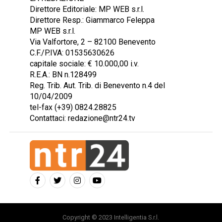
Direttore Editoriale: MP WEB s.r.l.
Direttore Resp.: Giammarco Feleppa
MP WEB s.r.l.
Via Valfortore, 2 – 82100 Benevento
C.F./P.IVA: 01535630626
capitale sociale: € 10.000,00 i.v.
R.E.A.: BN n.128499
Reg. Trib. Aut. Trib. di Benevento n.4 del
10/04/2009
tel-fax (+39) 0824.28825
Contattaci: redazione@ntr24.tv
Copyright © 2023 Intelligentia S.r.l.