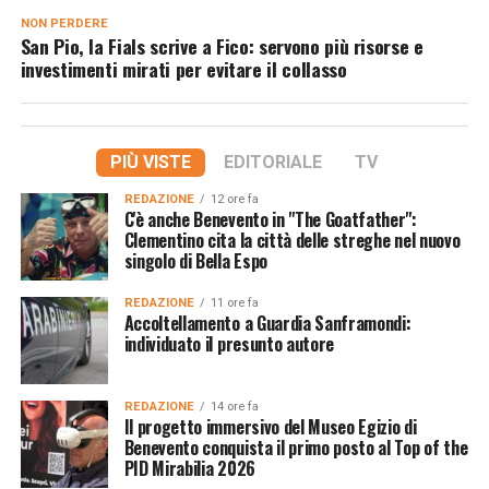
NON PERDERE
San Pio, la Fials scrive a Fico: servono più risorse e
investimenti mirati per evitare il collasso
PIÙ VISTE
EDITORIALE
TV
REDAZIONE
12 ore fa
C'è anche Benevento in "The Goatfather":
Clementino cita la città delle streghe nel nuovo
singolo di Bella Espo
REDAZIONE
11 ore fa
Accoltellamento a Guardia Sanframondi:
individuato il presunto autore
REDAZIONE
14 ore fa
Il progetto immersivo del Museo Egizio di
Benevento conquista il primo posto al Top of the
PID Mirabilia 2026