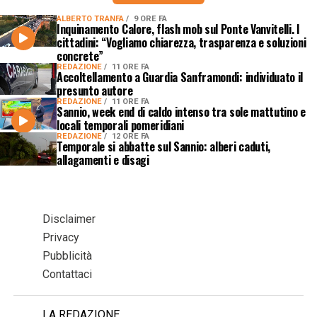
ALBERTO TRANFA
9 ORE FA
Inquinamento Calore, flash mob sul Ponte Vanvitelli. I
cittadini: “Vogliamo chiarezza, trasparenza e soluzioni
concrete”
REDAZIONE
11 ORE FA
Accoltellamento a Guardia Sanframondi: individuato il
presunto autore
REDAZIONE
11 ORE FA
Sannio, week end di caldo intenso tra sole mattutino e
locali temporali pomeridiani
REDAZIONE
12 ORE FA
Temporale si abbatte sul Sannio: alberi caduti,
allagamenti e disagi
Disclaimer
Privacy
Pubblicità
Contattaci
LA REDAZIONE