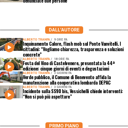
denunciate due persone
DALL'AUTORE
ALBERTO TRANFA
9 ORE FA
Inquinamento Calore, flash mob sul Ponte Vanvitelli. I
cittadini: “Vogliamo chiarezza, trasparenza e soluzioni
concrete”
ALBERTO TRANFA
18 ORE FA
Festa del Vino di Castelvenere, presentata la 44ª
edizione: cinque giorni di eventi e degustazioni
ALBERTO TRANFA
3 GIORNI FA
Verde pubblico, il Comune di Benevento affida la
manutenzione alla cooperativa lombarda DEPAC
ALBERTO TRANFA
3 GIORNI FA
Incidente sulla SS90 bis, Vessichelli chiede interventi:
“Non si può più aspettare”
PRIMO PIANO