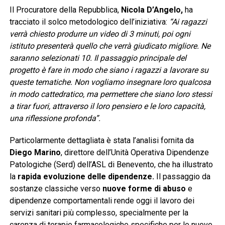
Il Procuratore della Repubblica,
Nicola D’Angelo,
ha
tracciato il solco metodologico dell’iniziativa:
“Ai ragazzi
verrà chiesto produrre un video di 3 minuti, poi ogni
istituto presenterà quello che verrà giudicato migliore. Ne
saranno selezionati 10. Il passaggio principale del
progetto è fare in modo che siano i ragazzi a lavorare su
queste tematiche. Non vogliamo insegnare loro qualcosa
in modo cattedratico, ma permettere che siano loro stessi
a tirar fuori, attraverso il loro pensiero e le loro capacità,
una riflessione profonda”.
Particolarmente dettagliata è stata l’analisi fornita da
Diego Marino
, direttore dell’Unità Operativa Dipendenze
Patologiche (Serd) dell’ASL di Benevento, che ha illustrato
la
rapida evoluzione delle dipendenze.
Il passaggio da
sostanze classiche verso
nuove forme di abuso
e
dipendenze comportamentali rende oggi il lavoro dei
servizi sanitari più complesso, specialmente per la
carenza di terapie farmacologiche specifiche per le nuove