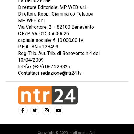
LA REDAZIONE
Direttore Editoriale: MP WEB s.r.l.
Direttore Resp.: Giammarco Feleppa
MP WEB s.r.l.
Via Valfortore, 2 – 82100 Benevento
C.F./P.IVA: 01535630626
capitale sociale: € 10.000,00 i.v.
R.E.A.: BN n.128499
Reg. Trib. Aut. Trib. di Benevento n.4 del
10/04/2009
tel-fax (+39) 0824.28825
Contattaci: redazione@ntr24.tv
Copyright © 2023 Intelligentia S.r.l.