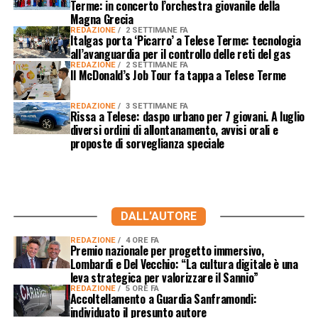
Terme: in concerto l’orchestra giovanile della
Magna Grecia
REDAZIONE
2 SETTIMANE FA
Italgas porta ‘Picarro’ a Telese Terme: tecnologia
all’avanguardia per il controllo delle reti del gas
REDAZIONE
2 SETTIMANE FA
Il McDonald’s Job Tour fa tappa a Telese Terme
REDAZIONE
3 SETTIMANE FA
Rissa a Telese: daspo urbano per 7 giovani. A luglio
diversi ordini di allontanamento, avvisi orali e
proposte di sorveglianza speciale
DALL'AUTORE
REDAZIONE
4 ORE FA
Premio nazionale per progetto immersivo,
Lombardi e Del Vecchio: “La cultura digitale è una
leva strategica per valorizzare il Sannio”
REDAZIONE
5 ORE FA
Accoltellamento a Guardia Sanframondi:
individuato il presunto autore