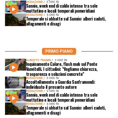
REDAZIONE
5 ORE FA
Sannio, week end di caldo intenso tra sole
mattutino e locali temporali pomeridiani
REDAZIONE
6 ORE FA
Temporale si abbatte sul Sannio: alberi caduti,
allagamenti e disagi
PRIMO PIANO
ALBERTO TRANFA
3 ORE FA
Inquinamento Calore, flash mob sul Ponte
Vanvitelli. I cittadini: “Vogliamo chiarezza,
trasparenza e soluzioni concrete”
REDAZIONE
5 ORE FA
Accoltellamento a Guardia Sanframondi:
individuato il presunto autore
REDAZIONE
5 ORE FA
Sannio, week end di caldo intenso tra sole
mattutino e locali temporali pomeridiani
REDAZIONE
6 ORE FA
Temporale si abbatte sul Sannio: alberi caduti,
allagamenti e disagi