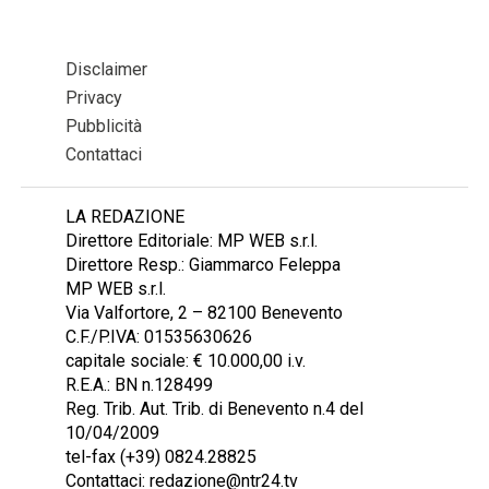
Disclaimer
Privacy
Pubblicità
Contattaci
LA REDAZIONE
Direttore Editoriale: MP WEB s.r.l.
Direttore Resp.: Giammarco Feleppa
MP WEB s.r.l.
Via Valfortore, 2 – 82100 Benevento
C.F./P.IVA: 01535630626
capitale sociale: € 10.000,00 i.v.
R.E.A.: BN n.128499
Reg. Trib. Aut. Trib. di Benevento n.4 del
10/04/2009
tel-fax (+39) 0824.28825
Contattaci: redazione@ntr24.tv