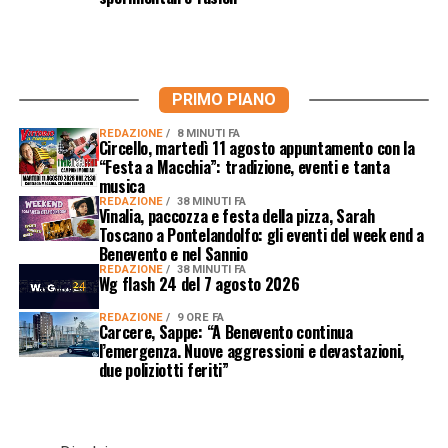
PRIMO PIANO
REDAZIONE
8 MINUTI FA
Circello, martedì 11 agosto appuntamento con la
“Festa a Macchia”: tradizione, eventi e tanta
musica
REDAZIONE
38 MINUTI FA
Vinalia, paccozza e festa della pizza, Sarah
Toscano a Pontelandolfo: gli eventi del week end a
Benevento e nel Sannio
REDAZIONE
38 MINUTI FA
Wg flash 24 del 7 agosto 2026
REDAZIONE
9 ORE FA
Carcere, Sappe: “A Benevento continua
l’emergenza. Nuove aggressioni e devastazioni,
due poliziotti feriti”