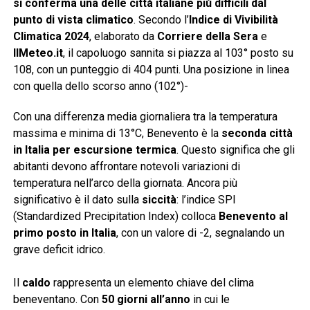
si conferma una delle città italiane più difficili dal
punto di vista climatico
. Secondo l’
Indice di Vivibilità
Climatica 2024
, elaborato da
Corriere della Sera
e
IlMeteo.it
, il capoluogo sannita si piazza al 103° posto su
108, con un punteggio di 404 punti. Una posizione in linea
con quella dello scorso anno (102°)-
Con una differenza media giornaliera tra la temperatura
massima e minima di 13°C, Benevento è la
seconda città
in Italia per escursione termica
. Questo significa che gli
abitanti devono affrontare notevoli variazioni di
temperatura nell’arco della giornata. Ancora più
significativo è il dato sulla
siccità
: l’indice SPI
(Standardized Precipitation Index) colloca
Benevento al
primo posto in Italia
, con un valore di -2, segnalando un
grave deficit idrico.
Il
caldo
rappresenta un elemento chiave del clima
beneventano. Con
50 giorni all’anno
in cui le