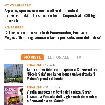
AVANTI IL ​​PROSSIMO
Arpaise, sporcizia e carne oltre il periodo di
conservabilità: chiusa macelleria. Sequestrati 300 kg di
alimenti
NON PERDERE
Cattivi odori alla scuola di Pacevecchia, Farese e
Megna: ‘Ora programmare lavori per soluzione definitiva’
PIÙ VISTE
EDITORIALE
TV
REDAZIONE
12 ore fa
Accordo tra Adisurc Campania e Conservatorio
“Nicola Sala” per la residenza universitaria “Il
Molino”: presto il bando
REDAZIONE
38 minuti fa
Vinalia, paccozza e festa della pizza, Sarah
Toscano a Pontelandolfo: gli eventi del week end
a Benevento e nel Sannio