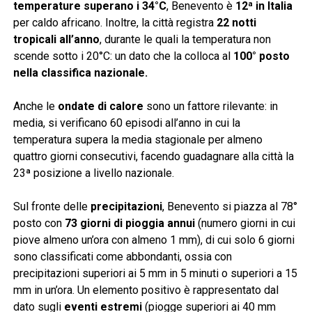
temperature superano i 34°C
, Benevento è
12ª in Italia
per caldo africano. Inoltre, la città registra
22 notti
tropicali all’anno
, durante le quali la temperatura non
scende sotto i 20°C: un dato che la colloca al
100° posto
nella classifica nazionale.
Anche le
ondate di calore
sono un fattore rilevante: in
media, si verificano 60 episodi all’anno in cui la
temperatura supera la media stagionale per almeno
quattro giorni consecutivi, facendo guadagnare alla città la
23ª posizione a livello nazionale.
Sul fronte delle
precipitazioni
, Benevento si piazza al 78°
posto con
73 giorni di pioggia annui
(numero giorni in cui
piove almeno un’ora con almeno 1 mm), di cui solo 6 giorni
sono classificati come abbondanti, ossia con
precipitazioni superiori ai 5 mm in 5 minuti o superiori a 15
mm in un’ora. Un elemento positivo è rappresentato dal
dato sugli
eventi estremi
(piogge superiori ai 40 mm