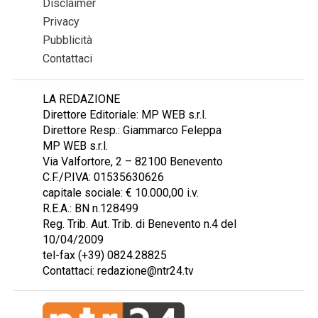
Disclaimer
Privacy
Pubblicità
Contattaci
LA REDAZIONE
Direttore Editoriale: MP WEB s.r.l.
Direttore Resp.: Giammarco Feleppa
MP WEB s.r.l.
Via Valfortore, 2 – 82100 Benevento
C.F./P.IVA: 01535630626
capitale sociale: € 10.000,00 i.v.
R.E.A.: BN n.128499
Reg. Trib. Aut. Trib. di Benevento n.4 del
10/04/2009
tel-fax (+39) 0824.28825
Contattaci: redazione@ntr24.tv