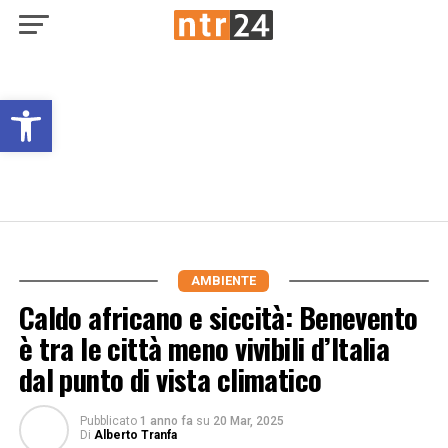
Open toolbar
AMBIENTE
Caldo africano e siccità: Benevento
è tra le città meno vivibili d’Italia
dal punto di vista climatico
Pubblicato
1 anno fa
su
20 Mar, 2025
Di
Alberto Tranfa