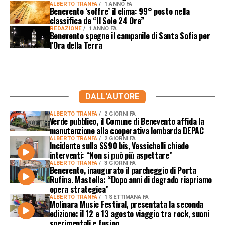
ALBERTO TRANFA
1 ANNO FA
Benevento ‘soffre’ il clima: 99° posto nella
classifica de “Il Sole 24 Ore”
REDAZIONE
1 ANNO FA
Benevento spegne il campanile di Santa Sofia per
l’Ora della Terra
DALL'AUTORE
ALBERTO TRANFA
2 GIORNI FA
Verde pubblico, il Comune di Benevento affida la
manutenzione alla cooperativa lombarda DEPAC
ALBERTO TRANFA
2 GIORNI FA
Incidente sulla SS90 bis, Vessichelli chiede
interventi: “Non si può più aspettare”
ALBERTO TRANFA
3 GIORNI FA
Benevento, inaugurato il parcheggio di Porta
Rufina. Mastella: “Dopo anni di degrado riapriamo
opera strategica”
ALBERTO TRANFA
1 SETTIMANA FA
Molinara Music Festival, presentata la seconda
edizione: il 12 e 13 agosto viaggio tra rock, suoni
sperimentali e fusion