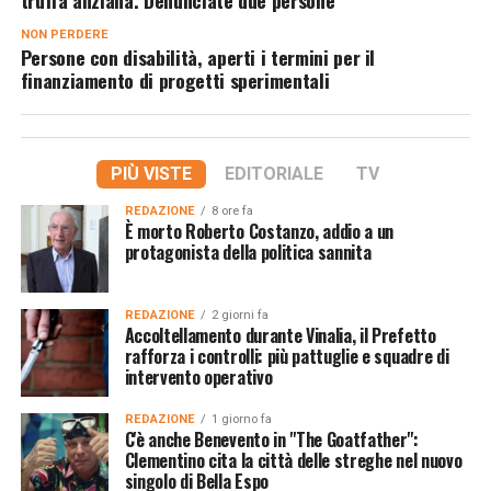
truffa anziana. Denunciate due persone
NON PERDERE
Persone con disabilità, aperti i termini per il
finanziamento di progetti sperimentali
PIÙ VISTE
EDITORIALE
TV
REDAZIONE
8 ore fa
È morto Roberto Costanzo, addio a un
protagonista della politica sannita
REDAZIONE
2 giorni fa
Accoltellamento durante Vinalia, il Prefetto
rafforza i controlli: più pattuglie e squadre di
intervento operativo
REDAZIONE
1 giorno fa
C'è anche Benevento in "The Goatfather":
Clementino cita la città delle streghe nel nuovo
singolo di Bella Espo