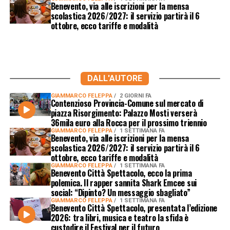
Benevento, via alle iscrizioni per la mensa
scolastica 2026/2027: il servizio partirà il 6
ottobre, ecco tariffe e modalità
DALL'AUTORE
GIAMMARCO FELEPPA
2 GIORNI FA
Contenzioso Provincia-Comune sul mercato di
piazza Risorgimento: Palazzo Mosti verserà
36mila euro alla Rocca per il prossimo triennio
GIAMMARCO FELEPPA
1 SETTIMANA FA
Benevento, via alle iscrizioni per la mensa
scolastica 2026/2027: il servizio partirà il 6
ottobre, ecco tariffe e modalità
GIAMMARCO FELEPPA
1 SETTIMANA FA
Benevento Città Spettacolo, ecco la prima
polemica. Il rapper sannita Shark Emcee sui
social: “Dipinto? Un messaggio sbagliato”
GIAMMARCO FELEPPA
1 SETTIMANA FA
Benevento Città Spettacolo, presentata l’edizione
2026: tra libri, musica e teatro la sfida è
custodire il Festival per il futuro