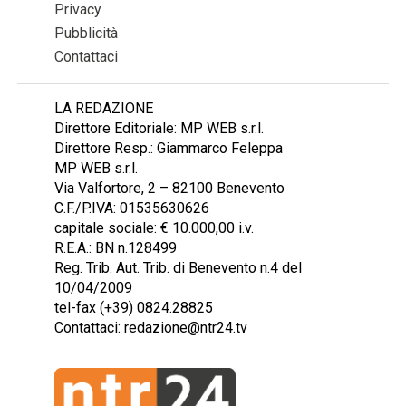
Privacy
Pubblicità
Contattaci
LA REDAZIONE
Direttore Editoriale: MP WEB s.r.l.
Direttore Resp.: Giammarco Feleppa
MP WEB s.r.l.
Via Valfortore, 2 – 82100 Benevento
C.F./P.IVA: 01535630626
capitale sociale: € 10.000,00 i.v.
R.E.A.: BN n.128499
Reg. Trib. Aut. Trib. di Benevento n.4 del
10/04/2009
tel-fax (+39) 0824.28825
Contattaci: redazione@ntr24.tv