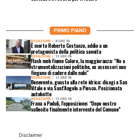
PRIMO PIANO
REDAZIONE
8 ORE FA
È morto Roberto Costanzo, addio a un
protagonista della politica sannita
REDAZIONE
12 ORE FA
Flash mob fiume Calore, la maggioranza: “No a
strumentalizzazioni politiche, ex assessori non
fingano di cadere dalle nubi”
REDAZIONE
12 ORE FA
Benevento, guasto alla rete idrica: disagi a San
Vitale e via Sant’Angelo a Piesco. Posizionata
autobotte
REDAZIONE
13 ORE FA
Frana a Paduli, l’opposizione: “Dopo nostro
sollecito finalmente intervento del Comune”
Disclaimer