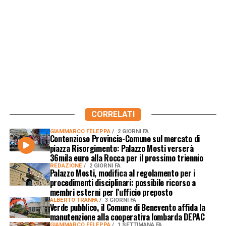
CORRELATI
GIAMMARCO FELEPPA
2 GIORNI FA
Contenzioso Provincia-Comune sul mercato di
piazza Risorgimento: Palazzo Mosti verserà
36mila euro alla Rocca per il prossimo triennio
REDAZIONE
2 GIORNI FA
Palazzo Mosti, modifica al regolamento per i
procedimenti disciplinari: possibile ricorso a
membri esterni per l’ufficio preposto
ALBERTO TRANFA
3 GIORNI FA
Verde pubblico, il Comune di Benevento affida la
manutenzione alla cooperativa lombarda DEPAC
GIAMMARCO FELEPPA
1 SETTIMANA FA