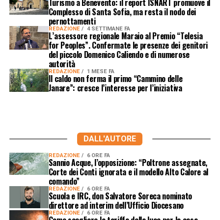
Turismo a Benevento: il report ISNART promuove il
Complesso di Santa Sofia, ma resta il nodo dei
pernottamenti
REDAZIONE
4 SETTIMANE FA
L’assessore regionale Maraio al Premio “Telesia
for Peoples”. Confermate le presenze dei genitori
del piccolo Domenico Caliendo e di numerose
autorità
REDAZIONE
1 MESE FA
Il caldo non ferma il primo “Cammino delle
Janare”: cresce l’interesse per l’iniziativa
DALL'AUTORE
REDAZIONE
6 ORE FA
Sannio Acque, l’opposizione: “Poltrone assegnate,
Corte dei Conti ignorata e il modello Alto Calore al
comando”
REDAZIONE
6 ORE FA
Scuola e IRC, don Salvatore Soreca nominato
direttore ad interim dell’Ufficio Diocesano
REDAZIONE
6 ORE FA