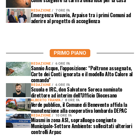
Come scegliere la tariffa della luce per la casa
REDAZIONE
7 ORE FA
Emergenza Vesuvio, Arpaise tra i primi Comuni ad
aderire al progetto di accoglienza
PRIMO PIANO
REDAZIONE
6 ORE FA
Sannio Acque, l’opposizione: “Poltrone assegnate,
Corte dei Conti ignorata e il modello Alto Calore al
comando”
REDAZIONE
6 ORE FA
Scuola e IRC, don Salvatore Soreca nominato
direttore ad interim dell’Ufficio Diocesano
ALBERTO TRANFA
8 ORE FA
Verde pubblico, il Comune di Benevento affida la
manutenzione alla cooperativa lombarda DEPAC
REDAZIONE
10 ORE FA
Miasmi in zona ASI, sopralluogo congiunto
Municipale-Settore Ambiente: sollecitati ulteriori
controlli Arpac