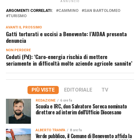
ANNUNCIO
ARGOMENTI CORRELATI:
CAMMINO
SAN BARTOLOMEO
TURISMO
AVANTI IL ​​PROSSIMO
Gatti torturati e uccisi a Benevento: l’AIDAA presenta
denuncia
NON PERDERE
Coduti (Pd): ‘Caro-energia rischia di mettere
seriamente in difficoltà molte aziende agricole sannite’
PIÙ VISTE
EDITORIALE
TV
REDAZIONE
6 ore fa
Scuola e IRC, don Salvatore Soreca nominato
direttore ad interim dell'Ufficio Diocesano
ALBERTO TRANFA
8 ore fa
Verde pubblico, il Comune di Benevento affida la