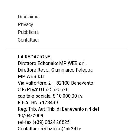
Disclaimer
Privacy
Pubblicità
Contattaci
LA REDAZIONE
Direttore Editoriale: MP WEB s.r.l.
Direttore Resp.: Giammarco Feleppa
MP WEB s.r.l.
Via Valfortore, 2 – 82100 Benevento
C.F./P.IVA: 01535630626
capitale sociale: € 10.000,00 i.v.
R.E.A.: BN n.128499
Reg. Trib. Aut. Trib. di Benevento n.4 del
10/04/2009
tel-fax (+39) 0824.28825
Contattaci: redazione@ntr24.tv