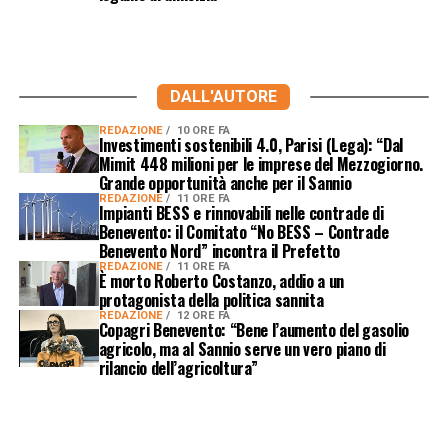
DALL'AUTORE
REDAZIONE
10 ORE FA
Investimenti sostenibili 4.0, Parisi (Lega): “Dal
Mimit 448 milioni per le imprese del Mezzogiorno.
Grande opportunità anche per il Sannio
REDAZIONE
11 ORE FA
Impianti BESS e rinnovabili nelle contrade di
Benevento: il Comitato “No BESS – Contrade
Benevento Nord” incontra il Prefetto
REDAZIONE
11 ORE FA
È morto Roberto Costanzo, addio a un
protagonista della politica sannita
REDAZIONE
12 ORE FA
Copagri Benevento: “Bene l’aumento del gasolio
agricolo, ma al Sannio serve un vero piano di
rilancio dell’agricoltura”