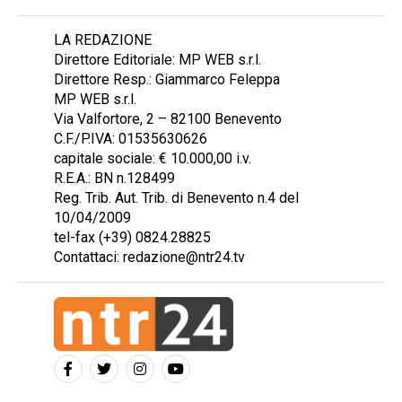
LA REDAZIONE
Direttore Editoriale: MP WEB s.r.l.
Direttore Resp.: Giammarco Feleppa
MP WEB s.r.l.
Via Valfortore, 2 – 82100 Benevento
C.F./P.IVA: 01535630626
capitale sociale: € 10.000,00 i.v.
R.E.A.: BN n.128499
Reg. Trib. Aut. Trib. di Benevento n.4 del
10/04/2009
tel-fax (+39) 0824.28825
Contattaci: redazione@ntr24.tv