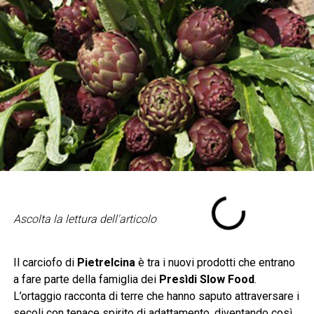
Ascolta la lettura dell'articolo
Il carciofo di
Pietrelcina
è tra i nuovi prodotti che entrano
a fare parte della famiglia dei
Presìdi Slow Food
.
L’ortaggio racconta di terre che hanno saputo attraversare i
secoli con tenace spirito di adattamento, diventando così