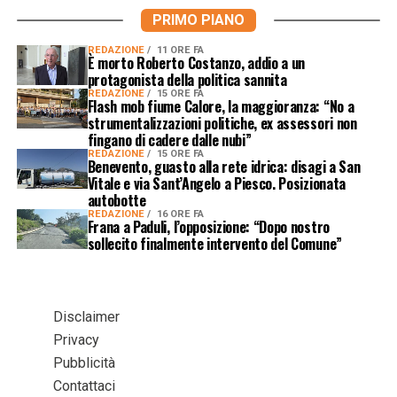
PRIMO PIANO
REDAZIONE
11 ORE FA
È morto Roberto Costanzo, addio a un
protagonista della politica sannita
REDAZIONE
15 ORE FA
Flash mob fiume Calore, la maggioranza: “No a
strumentalizzazioni politiche, ex assessori non
fingano di cadere dalle nubi”
REDAZIONE
15 ORE FA
Benevento, guasto alla rete idrica: disagi a San
Vitale e via Sant’Angelo a Piesco. Posizionata
autobotte
REDAZIONE
16 ORE FA
Frana a Paduli, l’opposizione: “Dopo nostro
sollecito finalmente intervento del Comune”
Disclaimer
Privacy
Pubblicità
Contattaci