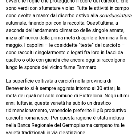
ovvero le foglie che proteggono il cuore del carciofo, che
sono verdi con sfumature viola». Tutte le attività in campo
sono svolte a mano: dal diserbo estivo alla
scarducciatura
autunnale, finendo poi con la raccolta. Quest’ultima, a
seconda dell’andamento climatico delle singole annate,
inizia all’incirca dalla prima metà di aprile e termina a fine
maggio. I capolini – le cosiddette “teste” del carciofo –
sono raccolti singolarmente e legati fra loro in fasci da
quattro o otto con giunchi che ancora oggi si raccolgono
lungo le sponde del vicino fiume Tammaro.
La superficie coltivata a carciofi nella provincia di
Benevento si è sempre aggirata intorno ai 30 ettari, la
metà dei quali nel solo comune di Pietrelcina. Negli ultimi
anni, tuttavia, questa varietà ha subito un drastico
ridimensionamento, venendole preferito il più produttivo
carciofo romanesco. Per questa ragione è stata inclusa
nella Banca Regionale del Germoplasma campano tra le
varietà tradizionali in via d’estinzione.