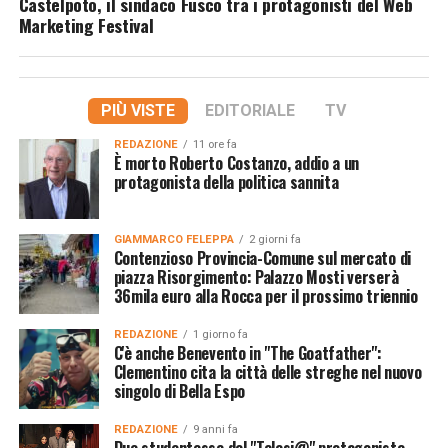
Castelpoto, il sindaco Fusco tra i protagonisti del Web
Marketing Festival
PIÙ VISTE
EDITORIALE
TV
REDAZIONE
11 ore fa
È morto Roberto Costanzo, addio a un
protagonista della politica sannita
GIAMMARCO FELEPPA
2 giorni fa
Contenzioso Provincia-Comune sul mercato di
piazza Risorgimento: Palazzo Mosti verserà
36mila euro alla Rocca per il prossimo triennio
REDAZIONE
1 giorno fa
C'è anche Benevento in "The Goatfather":
Clementino cita la città delle streghe nel nuovo
singolo di Bella Espo
REDAZIONE
9 anni fa
Due studentesse del "Telesi@" protagoniste