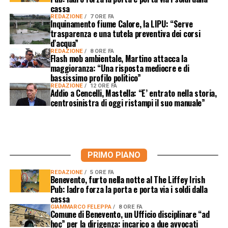
cassa
REDAZIONE
7 ORE FA
Inquinamento fiume Calore, la LIPU: “Serve
trasparenza e una tutela preventiva dei corsi
d’acqua”
REDAZIONE
8 ORE FA
Flash mob ambientale, Martino attacca la
maggioranza: “Una risposta mediocre e di
bassissimo profilo politico”
REDAZIONE
12 ORE FA
Addio a Cencelli, Mastella: “E’ entrato nella storia,
centrosinistra di oggi ristampi il suo manuale”
PRIMO PIANO
REDAZIONE
5 ORE FA
Benevento, furto nella notte al The Liffey Irish
Pub: ladro forza la porta e porta via i soldi dalla
cassa
GIAMMARCO FELEPPA
8 ORE FA
Comune di Benevento, un Ufficio disciplinare “ad
hoc” per la dirigenza: incarico a due avvocati