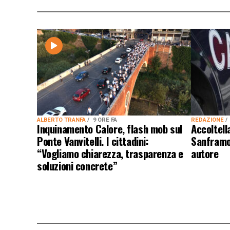
ALBERTO TRANFA
9 ORE FA
REDAZIONE
Inquinamento Calore, flash mob sul
Accoltel
Ponte Vanvitelli. I cittadini:
Sanframon
“Vogliamo chiarezza, trasparenza e
autore
soluzioni concrete”