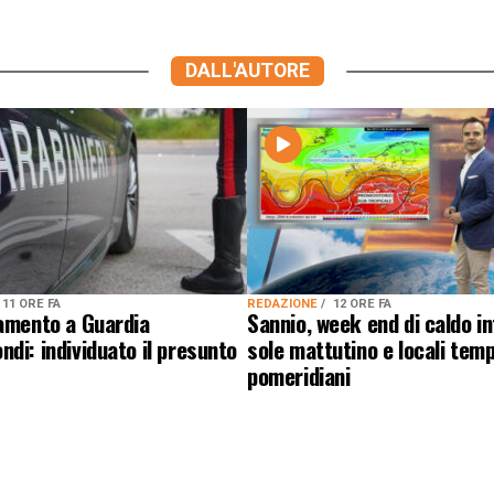
DALL'AUTORE
11 ORE FA
REDAZIONE
12 ORE FA
lamento a Guardia
Sannio, week end di caldo i
di: individuato il presunto
sole mattutino e locali temp
pomeridiani