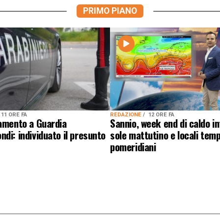
PRIMO PIANO
11 ORE FA
REDAZIONE
12 ORE FA
lamento a Guardia
Sannio, week end di caldo i
di: individuato il presunto
sole mattutino e locali temp
pomeridiani