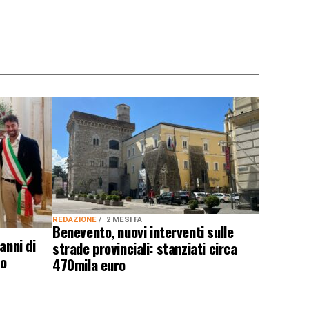
REDAZIONE
2 MESI FA
Benevento, nuovi interventi sulle
anni di
strade provinciali: stanziati circa
io
470mila euro