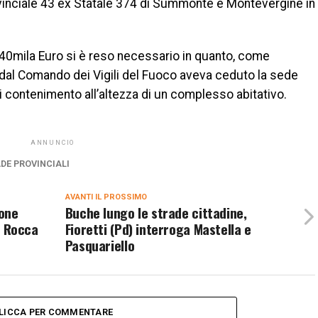
ovinciale 43 ex Statale 374 di Summonte e Montevergine in
340mila Euro si è reso necessario in quanto, come
dal Comando dei Vigili del Fuoco aveva ceduto la sede
i contenimento all’altezza di un complesso abitativo.
ANNUNCIO
DE PROVINCIALI
AVANTI IL ​​PROSSIMO
ione
Buche lungo le strade cittadine,
la Rocca
Fioretti (Pd) interroga Mastella e
Pasquariello
LICCA PER COMMENTARE