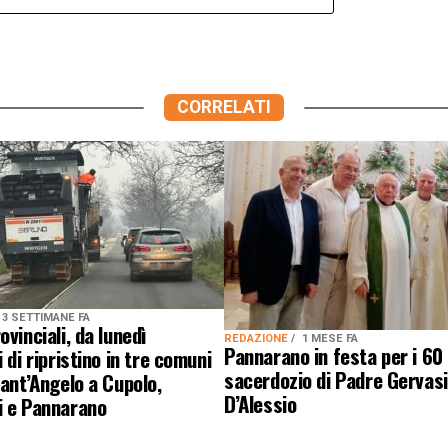
CORRELATI
3 SETTIMANE FA
ovinciali, da lunedì
REDAZIONE
1 MESE FA
Pannarano in festa per i 60 
 di ripristino in tre comuni
sacerdozio di Padre Gervas
Sant’Angelo a Cupolo,
D’Alessio
i e Pannarano