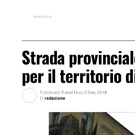
ANNUNCIO
Strada provincial
per il territorio
Pubblicato
9 anni fa
su
5 Gen, 2018
Di
redazione