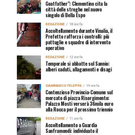
Goatfather": Clementino cita la
città delle streghe nel nuovo
singolo di Bella Espo
REDAZIONE
18 ore fa
Accoltellamento durante Vinalia, il
Prefetto rafforza i controlli: più
pattuglie e squadre di intervento
operativo
REDAZIONE
12 ore fa
Temporale si abbatte sul Sannio:
alberi caduti, allagamenti e disagi
GIAMMARCO FELEPPA
19 ore fa
Contenzioso Provincia-Comune sul
mercato di piazza Risorgimento:
Palazzo Mosti verserà 36mila euro
alla Rocca per il prossimo triennio
REDAZIONE
11 ore fa
Accoltellamento a Guardia
Sanframondi: individuato il