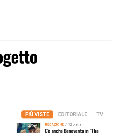
ogetto
PIÙ VISTE
EDITORIALE
TV
REDAZIONE
12 ore fa
C'è anche Benevento in "The