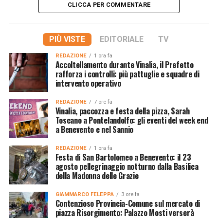
CLICCA PER COMMENTARE
PIÙ VISTE
EDITORIALE
TV
REDAZIONE
1 ora fa
Accoltellamento durante Vinalia, il Prefetto
rafforza i controlli: più pattuglie e squadre di
intervento operativo
REDAZIONE
7 ore fa
Vinalia, paccozza e festa della pizza, Sarah
Toscano a Pontelandolfo: gli eventi del week end
a Benevento e nel Sannio
REDAZIONE
1 ora fa
Festa di San Bartolomeo a Benevento: il 23
agosto pellegrinaggio notturno dalla Basilica
della Madonna delle Grazie
GIAMMARCO FELEPPA
3 ore fa
Contenzioso Provincia-Comune sul mercato di
piazza Risorgimento: Palazzo Mosti verserà