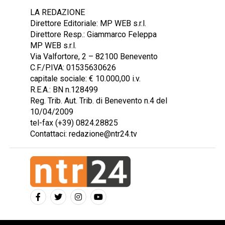
LA REDAZIONE
Direttore Editoriale: MP WEB s.r.l.
Direttore Resp.: Giammarco Feleppa
MP WEB s.r.l.
Via Valfortore, 2 – 82100 Benevento
C.F./P.IVA: 01535630626
capitale sociale: € 10.000,00 i.v.
R.E.A.: BN n.128499
Reg. Trib. Aut. Trib. di Benevento n.4 del
10/04/2009
tel-fax (+39) 0824.28825
Contattaci: redazione@ntr24.tv