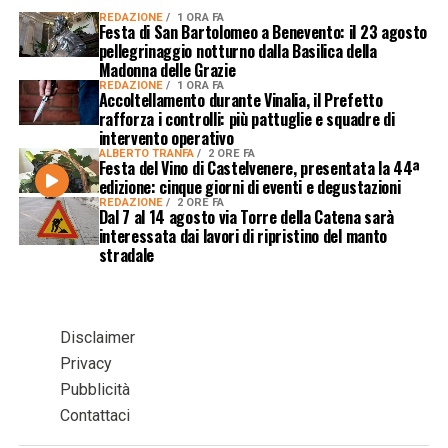
REDAZIONE
1 ORA FA
Festa di San Bartolomeo a Benevento: il 23 agosto
pellegrinaggio notturno dalla Basilica della
Madonna delle Grazie
REDAZIONE
1 ORA FA
Accoltellamento durante Vinalia, il Prefetto
rafforza i controlli: più pattuglie e squadre di
intervento operativo
ALBERTO TRANFA
2 ORE FA
Festa del Vino di Castelvenere, presentata la 44ª
edizione: cinque giorni di eventi e degustazioni
REDAZIONE
2 ORE FA
Dal 7 al 14 agosto via Torre della Catena sarà
interessata dai lavori di ripristino del manto
stradale
Disclaimer
Privacy
Pubblicità
Contattaci