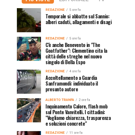
REDAZIONE
5 ore fa
Temporale si abbatte sul Sannio:
alberi caduti, allagamenti e disagi
REDAZIONE
5 ore fa
C'è anche Benevento in "The
Goatfather": Clementino cita la
città delle streghe nel nuovo
singolo di Bella Espo
REDAZIONE
4 ore fa
Accoltellamento a Guardia
Sanframondi: individuato il
presunto autore
ALBERTO TRANFA
2 ore fa
Inquinamento Calore, flash mob
sul Ponte Vanvitelli. I cittadini:
"Vogliamo chiarezza, trasparenza
e soluzioni concrete"
REDAZIONE
11 ore fa