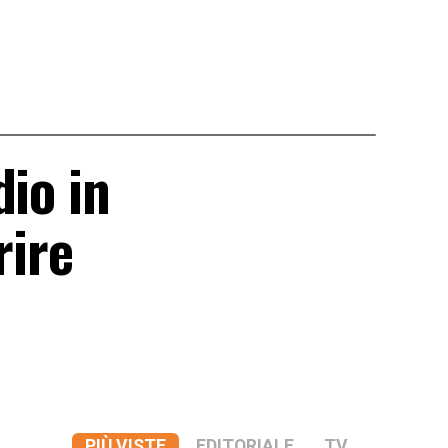
dio in
rire
PIÙ VISTE
EDITORIALE
TV