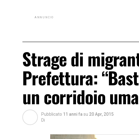
ANNUNCIO
Strage di migrant
Prefettura: “Bast
un corridoio uma
Pubblicato
11 anni fa
su
20 Apr, 2015
Di