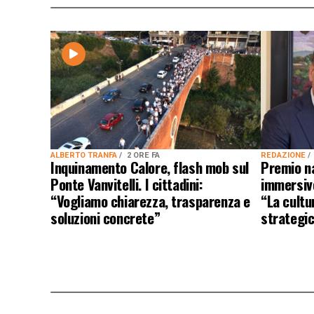
ALBERTO TRANFA
2 ORE FA
REDAZIONE
Inquinamento Calore, flash mob sul
Premio n
Ponte Vanvitelli. I cittadini:
immersivo
“Vogliamo chiarezza, trasparenza e
“La cultu
soluzioni concrete”
strategic