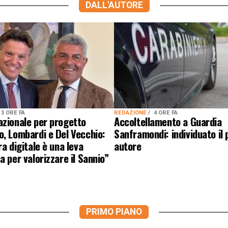
DALL'AUTORE
3 ORE FA
REDAZIONE
4 ORE FA
azionale per progetto
Accoltellamento a Guardia
, Lombardi e Del Vecchio:
Sanframondi: individuato il
ra digitale è una leva
autore
a per valorizzare il Sannio”
PRIMO PIANO