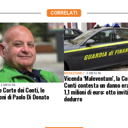
CORRELATI
REDAZIONE
2 MESI FA
Vicenda ‘Maleventum’, la Co
Conti contesta un danno era
2 MESI FA
e Corte dei Conti, le
1,1 milioni di euro: otto invit
oni di Paolo Di Donato
dedurre