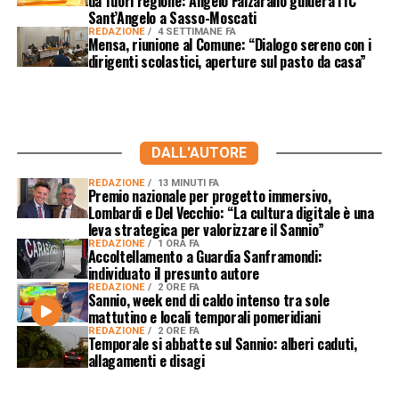
da fuori regione: Angelo Falzarano guiderà l’IC
Sant’Angelo a Sasso-Moscati
REDAZIONE
4 SETTIMANE FA
Mensa, riunione al Comune: “Dialogo sereno con i
dirigenti scolastici, aperture sul pasto da casa”
DALL'AUTORE
REDAZIONE
13 MINUTI FA
Premio nazionale per progetto immersivo,
Lombardi e Del Vecchio: “La cultura digitale è una
leva strategica per valorizzare il Sannio”
REDAZIONE
1 ORA FA
Accoltellamento a Guardia Sanframondi:
individuato il presunto autore
REDAZIONE
2 ORE FA
Sannio, week end di caldo intenso tra sole
mattutino e locali temporali pomeridiani
REDAZIONE
2 ORE FA
Temporale si abbatte sul Sannio: alberi caduti,
allagamenti e disagi