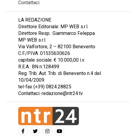
Contattaci
LA REDAZIONE
Direttore Editoriale: MP WEB s.r.l.
Direttore Resp.: Giammarco Feleppa
MP WEB s.r.l.
Via Valfortore, 2 – 82100 Benevento
C.F./P.IVA: 01535630626
capitale sociale: € 10.000,00 i.v.
R.E.A.: BN n.128499
Reg. Trib. Aut. Trib. di Benevento n.4 del
10/04/2009
tel-fax (+39) 0824.28825
Contattaci: redazione@ntr24.tv