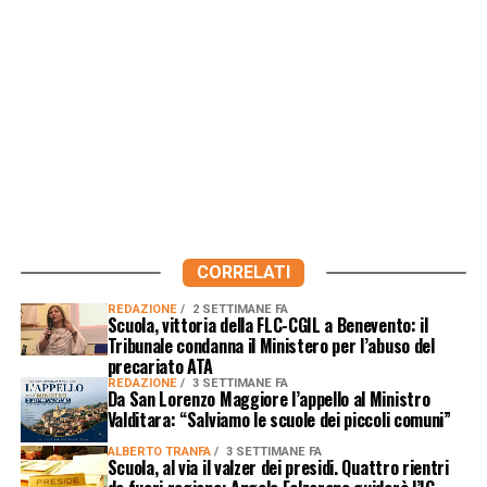
CORRELATI
REDAZIONE
2 SETTIMANE FA
Scuola, vittoria della FLC-CGIL a Benevento: il
Tribunale condanna il Ministero per l’abuso del
precariato ATA
REDAZIONE
3 SETTIMANE FA
Da San Lorenzo Maggiore l’appello al Ministro
Valditara: “Salviamo le scuole dei piccoli comuni”
ALBERTO TRANFA
3 SETTIMANE FA
Scuola, al via il valzer dei presidi. Quattro rientri