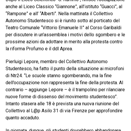
anche al Liceo Classico “Giannone”, all’istituto “Guacci”, al
“Rampone” e all’ “Alberti”. Nella mattinata il Collettivo
Autonomo Studentesco si è riunito sotto al porticato del
Teatro Comunale “Vittorio Emanuele II” al Corso Garibaldi
per discutere in un’assemblea i motivi dello sgombero e le
prossime azioni da adottare in merito alla protesta contro
la riforma Profumo e il ddl Aprea.
Pierluigi Lepore, membro del Collettivo Autonomo
Studentesco, ha fatto il punto della situazione ai microfoni
di Ntr24. “Le scuole stanno sgomberando, ma la fine
dell’occupazione non rappresenta la fine della protesta. Al
contrario – aggiunge Lepore – è il trampolino per rilanciare
nuove forme di dissenso del movimento studentesco”.
Intanto stasera alle 18 è prevista una nuova riunione del
Collettivo al L@p Asilo 31 di via Firenze per approfondire
quanto accaduto.
In giornata, dunque, gli studenti dovrebbero abbandonare