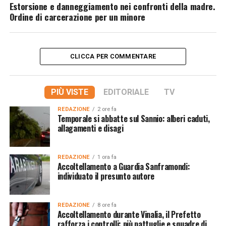
Estorsione e danneggiamento nei confronti della madre.
Ordine di carcerazione per un minore
CLICCA PER COMMENTARE
PIÙ VISTE
EDITORIALE
TV
REDAZIONE
2 ore fa
Temporale si abbatte sul Sannio: alberi caduti,
allagamenti e disagi
REDAZIONE
1 ora fa
Accoltellamento a Guardia Sanframondi:
individuato il presunto autore
REDAZIONE
8 ore fa
Accoltellamento durante Vinalia, il Prefetto
rafforza i controlli: più pattuglie e squadre di