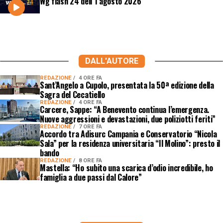
Wg flash 24 dell’1 agosto 2026
DALL'AUTORE
REDAZIONE
4 ORE FA
Sant’Angelo a Cupolo, presentata la 50ª edizione della
Sagra del Cecatiello
REDAZIONE
4 ORE FA
Carcere, Sappe: “A Benevento continua l’emergenza.
Nuove aggressioni e devastazioni, due poliziotti feriti”
REDAZIONE
7 ORE FA
Accordo tra Adisurc Campania e Conservatorio “Nicola
Sala” per la residenza universitaria “Il Molino”: presto il
bando
REDAZIONE
8 ORE FA
Mastella: “Ho subito una scarica d’odio incredibile, ho
famiglia a due passi dal Calore”