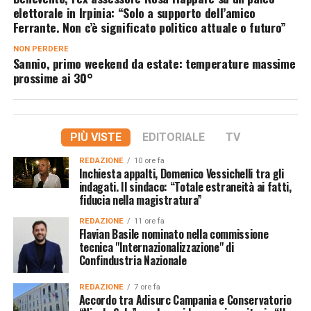
elettorale in Irpinia: “Solo a supporto dell’amico
Ferrante. Non c’è significato politico attuale o futuro”
NON PERDERE
Sannio, primo weekend da estate: temperature massime
prossime ai 30°
PIÙ VISTE
EDITORIALE
TV
REDAZIONE
10 ore fa
Inchiesta appalti, Domenico Vessichelli tra gli
indagati. Il sindaco: “Totale estraneità ai fatti,
fiducia nella magistratura”
REDAZIONE
11 ore fa
Flavian Basile nominato nella commissione
tecnica "Internazionalizzazione" di
Confindustria Nazionale
REDAZIONE
7 ore fa
Accordo tra Adisurc Campania e Conservatorio