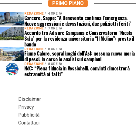
PRIMO PIANO
REDAZIONE
4 ORE FA
Carcere, Sappe: “A Benevento continua l’emergenza.
Nuove aggressioni e devastazioni, due poliziotti feriti”
REDAZIONE
7 ORE FA
Accordo tra Adisurc Campania e Conservatorio “Nicola
Sala” per la residenza universitaria “Il Molino”: presto il
bando
REDAZIONE
8 ORE FA
Fiume Calore, sopralluoghi dell’Asl: nessuna nuova moria
di pesci, in corso le analisi sui campioni
REDAZIONE
8 ORE FA
NdC: “Piena fiducia in Vessichelli, convinti dimostrerà
estraneità ai fatti”
Disclaimer
Privacy
Pubblicità
Contattaci