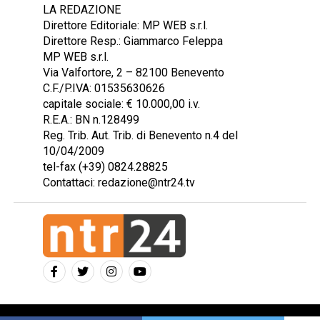
LA REDAZIONE
Direttore Editoriale: MP WEB s.r.l.
Direttore Resp.: Giammarco Feleppa
MP WEB s.r.l.
Via Valfortore, 2 – 82100 Benevento
C.F./P.IVA: 01535630626
capitale sociale: € 10.000,00 i.v.
R.E.A.: BN n.128499
Reg. Trib. Aut. Trib. di Benevento n.4 del
10/04/2009
tel-fax (+39) 0824.28825
Contattaci: redazione@ntr24.tv