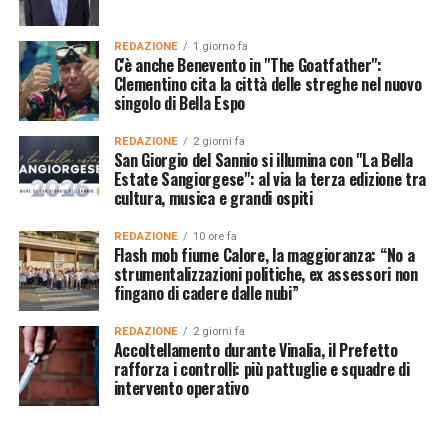
REDAZIONE
1 giorno fa
C'è anche Benevento in "The Goatfather":
Clementino cita la città delle streghe nel nuovo
singolo di Bella Espo
REDAZIONE
2 giorni fa
San Giorgio del Sannio si illumina con "La Bella
Estate Sangiorgese": al via la terza edizione tra
cultura, musica e grandi ospiti
REDAZIONE
10 ore fa
Flash mob fiume Calore, la maggioranza: “No a
strumentalizzazioni politiche, ex assessori non
fingano di cadere dalle nubi”
REDAZIONE
2 giorni fa
Accoltellamento durante Vinalia, il Prefetto
rafforza i controlli: più pattuglie e squadre di
intervento operativo