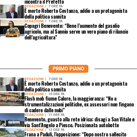
incontra il Prefetto
REDAZIONE
7 ORE FA
È morto Roberto Costanzo, addio a un protagonista
della politica sannita
REDAZIONE
7 ORE FA
Copagri Benevento: “Bene l’aumento del gasolio
agricolo, ma al Sannio serve un vero piano di rilancio
dell’agricoltura”
PRIMO PIANO
REDAZIONE
7 ORE FA
È morto Roberto Costanzo, addio a un protagonista
della politica sannita
REDAZIONE
10 ORE FA
Flash mob fiume Calore, la maggioranza: “No a
strumentalizzazioni politiche, ex assessori non fingano
di cadere dalle nubi”
REDAZIONE
11 ORE FA
Benevento, guasto alla rete idrica: disagi a San Vitale e
via Sant’Angelo a Piesco. Posizionata autobotte
REDAZIONE
12 ORE FA
Frana a Paduli, l’opposizione: “Dopo nostro sollecito