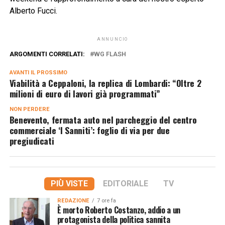
Alberto Fucci.
ANNUNCIO
ARGOMENTI CORRELATI:
WG FLASH
AVANTI IL ​​PROSSIMO
Viabilità a Ceppaloni, la replica di Lombardi: “Oltre 2
milioni di euro di lavori già programmati”
NON PERDERE
Benevento, fermata auto nel parcheggio del centro
commerciale ‘I Sanniti’: foglio di via per due
pregiudicati
PIÙ VISTE
EDITORIALE
TV
REDAZIONE
7 ore fa
È morto Roberto Costanzo, addio a un
protagonista della politica sannita