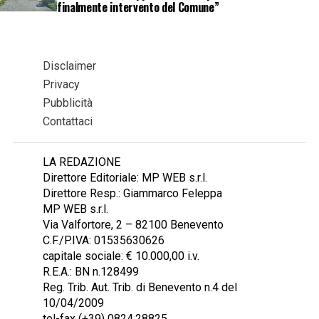
finalmente intervento del Comune”
Disclaimer
Privacy
Pubblicità
Contattaci
LA REDAZIONE
Direttore Editoriale: MP WEB s.r.l.
Direttore Resp.: Giammarco Feleppa
MP WEB s.r.l.
Via Valfortore, 2 – 82100 Benevento
C.F./P.IVA: 01535630626
capitale sociale: € 10.000,00 i.v.
R.E.A.: BN n.128499
Reg. Trib. Aut. Trib. di Benevento n.4 del
10/04/2009
tel-fax (+39) 0824.28825