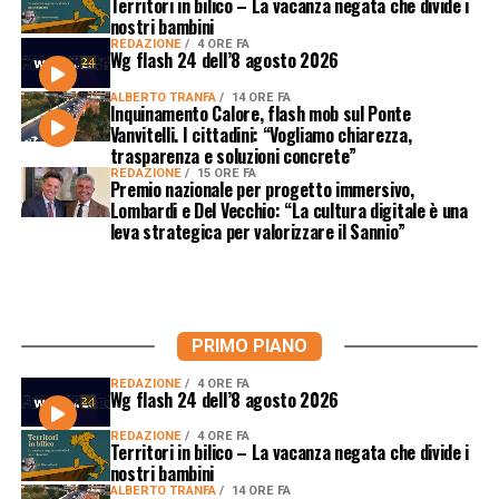
Territori in bilico – La vacanza negata che divide i
nostri bambini
REDAZIONE
4 ORE FA
Wg flash 24 dell’8 agosto 2026
ALBERTO TRANFA
14 ORE FA
Inquinamento Calore, flash mob sul Ponte
Vanvitelli. I cittadini: “Vogliamo chiarezza,
trasparenza e soluzioni concrete”
REDAZIONE
15 ORE FA
Premio nazionale per progetto immersivo,
Lombardi e Del Vecchio: “La cultura digitale è una
leva strategica per valorizzare il Sannio”
PRIMO PIANO
REDAZIONE
4 ORE FA
Wg flash 24 dell’8 agosto 2026
REDAZIONE
4 ORE FA
Territori in bilico – La vacanza negata che divide i
nostri bambini
ALBERTO TRANFA
14 ORE FA