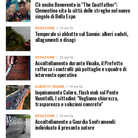
C'è anche Benevento in "The Goatfather":
Clementino cita la città delle streghe nel nuovo
singolo di Bella Espo
REDAZIONE
16 ore fa
Temporale si abbatte sul Sannio: alberi caduti,
allagamenti e disagi
REDAZIONE
22 ore fa
Accoltellamento durante Vinalia, il Prefetto
rafforza i controlli: più pattuglie e squadre di
intervento operativo
ALBERTO TRANFA
14 ore fa
Inquinamento Calore, flash mob sul Ponte
Vanvitelli. I cittadini: "Vogliamo chiarezza,
trasparenza e soluzioni concrete"
REDAZIONE
16 ore fa
Accoltellamento a Guardia Sanframondi:
individuato il presunto autore