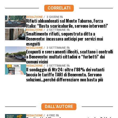
CORRELATI
REDAZIONE
3 GIORNI FA
Rifiuti abbandonati sul Monte Taburno, Forza
Italia: “Basta scaricabarile, servono interventi”
REDAZIONE
2 SETTIMANE FA
Smaltimento rifiuti, sequestrata ditta a
Benevento: incassava anticipi per servizi mai
eseguiti
REDAZIONE
3 SETTIMANE FA
Ecopunti e sversamenti illeciti, scattano i controlli
a Benevento: multati cittadini e “furbetti” dai
comuni vicini
REDAZIONE
3 SETTIMANE FA
Il sondaggio di Ntr24: oltre l’88% dei votanti
boccia le tariffe TARI di Benevento. Servono
soluzioni…perché differenziare non basta più
DALL'AUTORE
REDAZIONE
4 ORE FA