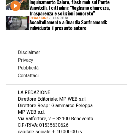
Inquinamento Calore, flash mob sul Ponte
Vanvitelli. I cittadini: “Vogliamo chiarezza,
trasparenza e soluzioni concrete”
REDAZIONE
16 ORE FA
Accoltellamento a Guardia Sanframondi:
individuato il presunto autore
Disclaimer
Privacy
Pubblicità
Contattaci
LA REDAZIONE
Direttore Editoriale: MP WEB s.r.l.
Direttore Resp.: Giammarco Feleppa
MP WEB s.r.l.
Via Valfortore, 2 – 82100 Benevento
C.F./P.IVA: 01535630626
capitale sociale: € 10.000,00 i.v.