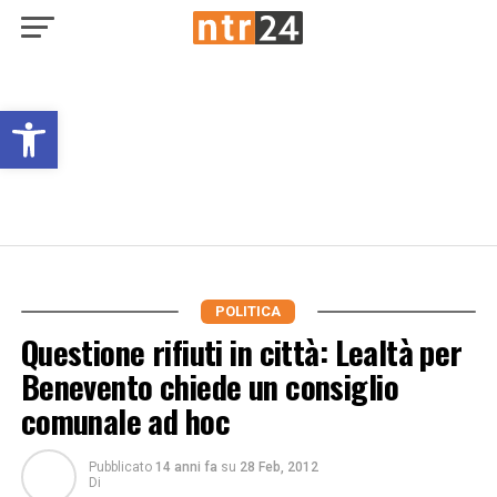
Open toolbar
POLITICA
Questione rifiuti in città: Lealtà per
Benevento chiede un consiglio
comunale ad hoc
Pubblicato
14 anni fa
su
28 Feb, 2012
Di