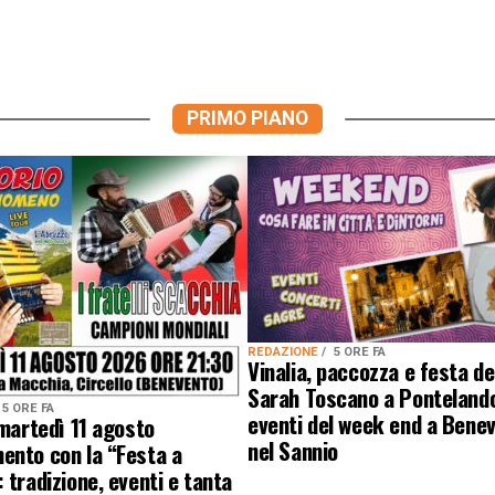
PRIMO PIANO
REDAZIONE
5 ORE FA
Vinalia, paccozza e festa del
Sarah Toscano a Pontelandol
5 ORE FA
eventi del week end a Bene
 martedì 11 agosto
nel Sannio
ento con la “Festa a
 tradizione, eventi e tanta