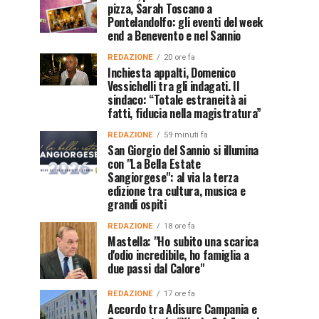
pizza, Sarah Toscano a
Pontelandolfo: gli eventi del week
end a Benevento e nel Sannio
REDAZIONE
20 ore fa
Inchiesta appalti, Domenico
Vessichelli tra gli indagati. Il
sindaco: “Totale estraneità ai
fatti, fiducia nella magistratura”
REDAZIONE
59 minuti fa
San Giorgio del Sannio si illumina
con "La Bella Estate
Sangiorgese": al via la terza
edizione tra cultura, musica e
grandi ospiti
REDAZIONE
18 ore fa
Mastella: "Ho subito una scarica
d'odio incredibile, ho famiglia a
due passi dal Calore"
REDAZIONE
17 ore fa
Accordo tra Adisurc Campania e