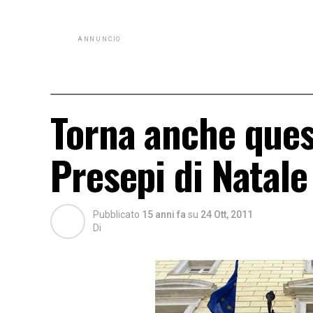
ANNUNCIO
Torna anche ques
Presepi di Natale
Pubblicato
15 anni fa
su
24 Ott, 2011
Di