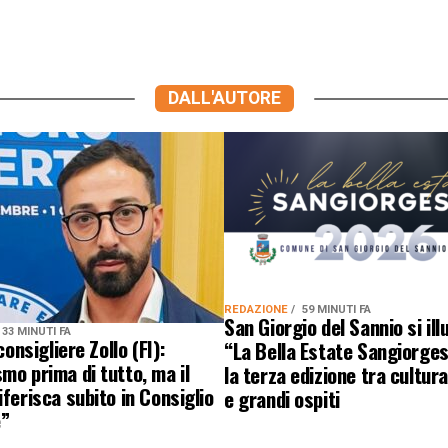
DALL'AUTORE
REDAZIONE
59 MINUTI FA
San Giorgio del Sannio si il
33 MINUTI FA
 consigliere Zollo (FI):
“La Bella Estate Sangiorgese
mo prima di tutto, ma il
la terza edizione tra cultur
iferisca subito in Consiglio
e grandi ospiti
”