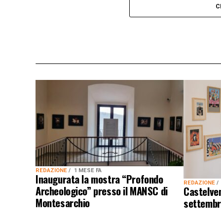
C
REDAZIONE
1 MESE FA
Inaugurata la mostra “Profondo
REDAZIONE
Archeologico” presso il MANSC di
Castelven
Montesarchio
settembr