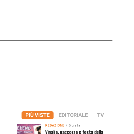
PIÙ VISTE
EDITORIALE
TV
REDAZIONE
5 ore fa
Vinalia, paccozza e festa della