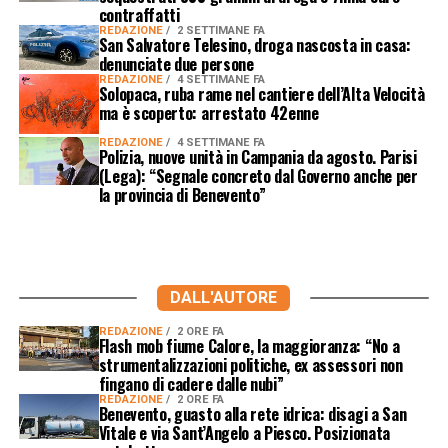
contraffatti
REDAZIONE
2 SETTIMANE FA
San Salvatore Telesino, droga nascosta in casa:
denunciate due persone
REDAZIONE
4 SETTIMANE FA
Solopaca, ruba rame nel cantiere dell’Alta Velocità
ma è scoperto: arrestato 42enne
REDAZIONE
4 SETTIMANE FA
Polizia, nuove unità in Campania da agosto. Parisi
(Lega): “Segnale concreto dal Governo anche per
la provincia di Benevento”
DALL'AUTORE
REDAZIONE
2 ORE FA
Flash mob fiume Calore, la maggioranza: “No a
strumentalizzazioni politiche, ex assessori non
fingano di cadere dalle nubi”
REDAZIONE
2 ORE FA
Benevento, guasto alla rete idrica: disagi a San
Vitale e via Sant’Angelo a Piesco. Posizionata