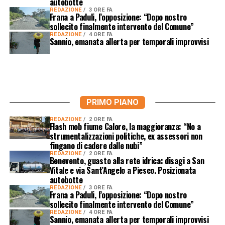
autobotte
REDAZIONE
3 ORE FA
Frana a Paduli, l’opposizione: “Dopo nostro
sollecito finalmente intervento del Comune”
REDAZIONE
4 ORE FA
Sannio, emanata allerta per temporali improvvisi
PRIMO PIANO
REDAZIONE
2 ORE FA
Flash mob fiume Calore, la maggioranza: “No a
strumentalizzazioni politiche, ex assessori non
fingano di cadere dalle nubi”
REDAZIONE
2 ORE FA
Benevento, guasto alla rete idrica: disagi a San
Vitale e via Sant’Angelo a Piesco. Posizionata
autobotte
REDAZIONE
3 ORE FA
Frana a Paduli, l’opposizione: “Dopo nostro
sollecito finalmente intervento del Comune”
REDAZIONE
4 ORE FA
Sannio, emanata allerta per temporali improvvisi