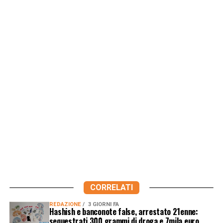
CORRELATI
REDAZIONE
3 GIORNI FA
Hashish e banconote false, arrestato 21enne:
sequestrati 300 grammi di droga e 7mila euro