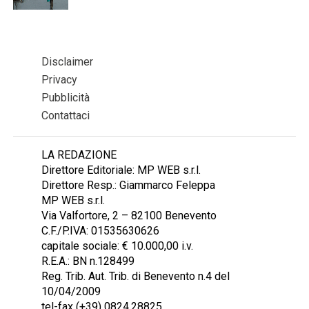
Disclaimer
Privacy
Pubblicità
Contattaci
LA REDAZIONE
Direttore Editoriale: MP WEB s.r.l.
Direttore Resp.: Giammarco Feleppa
MP WEB s.r.l.
Via Valfortore, 2 – 82100 Benevento
C.F./P.IVA: 01535630626
capitale sociale: € 10.000,00 i.v.
R.E.A.: BN n.128499
Reg. Trib. Aut. Trib. di Benevento n.4 del
10/04/2009
tel-fax (+39) 0824.28825