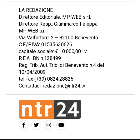
LA REDAZIONE
Direttore Editoriale: MP WEB s.r.l.
Direttore Resp.: Giammarco Feleppa
MP WEB s.r.l.
Via Valfortore, 2 – 82100 Benevento
C.F./P.IVA: 01535630626
capitale sociale: € 10.000,00 i.v.
R.E.A.: BN n.128499
Reg. Trib. Aut. Trib. di Benevento n.4 del
10/04/2009
tel-fax (+39) 0824.28825
Contattaci: redazione@ntr24.tv