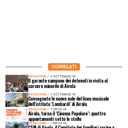
CORRELATI
REDAZIONE
2 SETTIMANE FA
Il garante campano dei detenuti in visita al
carcere minorile di Airola
REDAZIONE
3 SETTIMANE FA
Consegnate le nuove aule del liceo musicale
dell’istituto ‘Lombardi’ di Airola
REDAZIONE
1 MESE FA
Airola, torna il ‘Cinema Popolare’: quattro
appuntamenti sotto le stelle
REDAZIONE
1 MESE FA
CSM di Airola, il Comitato dei familiari scrive a