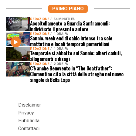
PRIMO PIANO
REDAZIONE
54 MINUTI FA
Accoltellamento a Guardia Sanframondi:
individuato il presunto autore
REDAZIONE
1 ORA FA
Sannio, week end di caldo intenso tra sole
mattutino e locali temporali pomeridiani
REDAZIONE
1 ORA FA
Temporale si abbatte sul Sannio: alberi caduti,
allagamenti e disagi
REDAZIONE
2 ORE FA
C’è anche Benevento in “The Goatfather”:
Clementino cita la città delle streghe nel nuovo
singolo di Bella Espo
Disclaimer
Privacy
Pubblicità
Contattaci