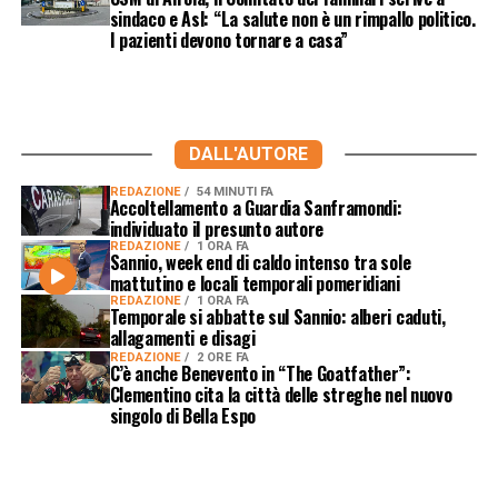
sindaco e Asl: “La salute non è un rimpallo politico.
I pazienti devono tornare a casa”
DALL'AUTORE
REDAZIONE
54 MINUTI FA
Accoltellamento a Guardia Sanframondi:
individuato il presunto autore
REDAZIONE
1 ORA FA
Sannio, week end di caldo intenso tra sole
mattutino e locali temporali pomeridiani
REDAZIONE
1 ORA FA
Temporale si abbatte sul Sannio: alberi caduti,
allagamenti e disagi
REDAZIONE
2 ORE FA
C’è anche Benevento in “The Goatfather”:
Clementino cita la città delle streghe nel nuovo
singolo di Bella Espo