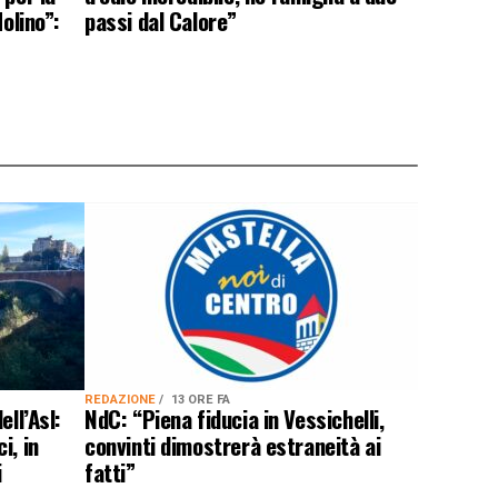
olino”:
passi dal Calore”
REDAZIONE
13 ORE FA
ell’Asl:
NdC: “Piena fiducia in Vessichelli,
i, in
convinti dimostrerà estraneità ai
i
fatti”