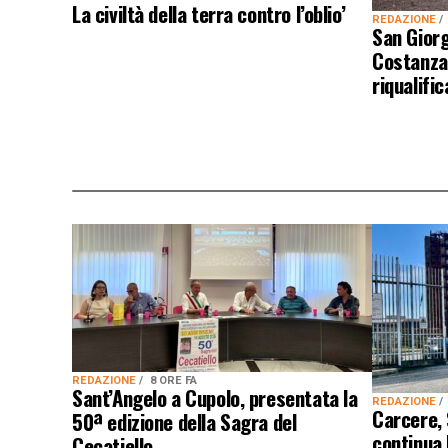
La civiltà della terra contro l’oblio’
REDAZIONE
San Giorg
Costanza
riqualific
REDAZIONE
8 ORE FA
Sant’Angelo a Cupolo, presentata la
REDAZIONE
Carcere,
50ª edizione della Sagra del
continua
Cecatiello