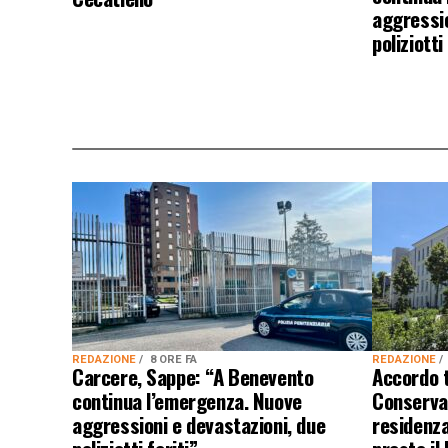
aggressio
poliziotti
REDAZIONE
8 ORE FA
REDAZIONE
Carcere, Sappe: “A Benevento
Accordo 
continua l’emergenza. Nuove
Conservat
aggressioni e devastazioni, due
residenza