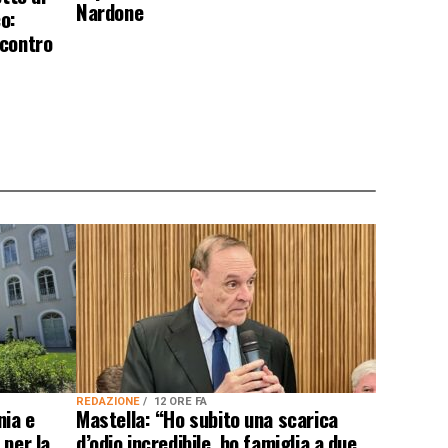
Nardone
o:
 contro
REDAZIONE
12 ORE FA
nia e
Mastella: “Ho subito una scarica
 per la
d’odio incredibile, ho famiglia a due