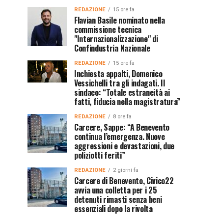
REDAZIONE
15 ore fa
Flavian Basile nominato nella
commissione tecnica
"Internazionalizzazione" di
Confindustria Nazionale
REDAZIONE
15 ore fa
Inchiesta appalti, Domenico
Vessichelli tra gli indagati. Il
sindaco: “Totale estraneità ai
fatti, fiducia nella magistratura”
REDAZIONE
8 ore fa
Carcere, Sappe: “A Benevento
continua l’emergenza. Nuove
aggressioni e devastazioni, due
poliziotti feriti”
REDAZIONE
2 giorni fa
Carcere di Benevento, Civico22
avvia una colletta per i 25
detenuti rimasti senza beni
essenziali dopo la rivolta