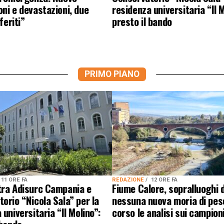
ni e devastazioni, due
residenza universitaria “Il M
 feriti”
presto il bando
PRIMO PIANO
11 ORE FA
REDAZIONE
12 ORE FA
tra Adisurc Campania e
Fiume Calore, sopralluoghi d
orio “Nicola Sala” per la
nessuna nuova moria di pesc
 universitaria “Il Molino”:
corso le analisi sui campion