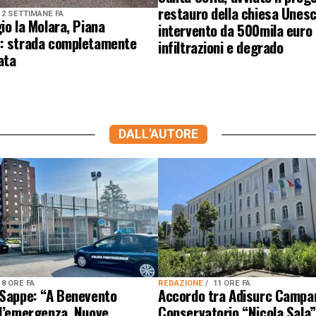
restauro della chiesa Unesc
2 SETTIMANE FA
io la Molara, Piana
intervento da 500mila euro
: strada completamente
infiltrazioni e degrado
ata
DALL'AUTORE
8 ORE FA
REDAZIONE
11 ORE FA
 Sappe: “A Benevento
Accordo tra Adisurc Campa
 l’emergenza. Nuove
Conservatorio “Nicola Sala”