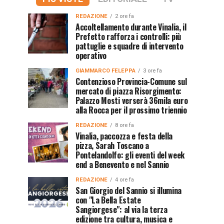
REDAZIONE
2 ore fa
Accoltellamento durante Vinalia, il
Prefetto rafforza i controlli: più
pattuglie e squadre di intervento
operativo
GIAMMARCO FELEPPA
3 ore fa
Contenzioso Provincia-Comune sul
mercato di piazza Risorgimento:
Palazzo Mosti verserà 36mila euro
alla Rocca per il prossimo triennio
REDAZIONE
8 ore fa
Vinalia, paccozza e festa della
pizza, Sarah Toscano a
Pontelandolfo: gli eventi del week
end a Benevento e nel Sannio
REDAZIONE
4 ore fa
San Giorgio del Sannio si illumina
con "La Bella Estate
Sangiorgese": al via la terza
edizione tra cultura, musica e