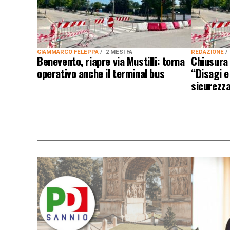
GIAMMARCO FELEPPA
2 MESI FA
REDAZIONE
Benevento, riapre via Mustilli: torna
Chiusura 
operativo anche il terminal bus
“Disagi e
sicurezz