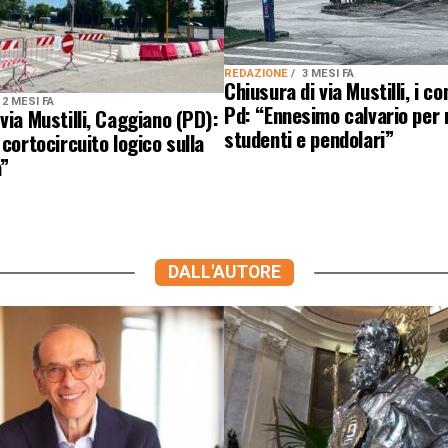
REDAZIONE
3 MESI FA
Chiusura di via Mustilli, i co
2 MESI FA
Pd: “Ennesimo calvario per 
via Mustilli, Caggiano (PD):
studenti e pendolari”
 cortocircuito logico sulla
a”
DALL'AUTORE