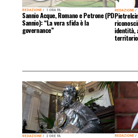
REDAZIONE
1 ORA FA
REDAZIONE
Sannio Acque, Romano e Petrone (PD
Pietrelcin
Sannio): “La vera sfida è la
riconosc
governance”
identità,
territorio
REDAZIONE
REDAZIONE
2 ORE FA