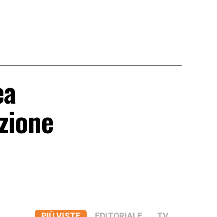
ea
zione
PIÙ VISTE
EDITORIALE
TV