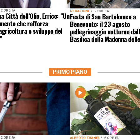
2 ORE FA
REDAZIONE
2 ORE FA
a Città dell’Olio, Errico: “Un
Festa di San Bartolomeo a
imento che rafforza
Benevento: il 23 agosto
 agricoltura e sviluppo del
pellegrinaggio notturno dal
”
Basilica della Madonna dell
PRIMO PIANO
2 ORE FA
ALBERTO TRANFA
2 ORE FA