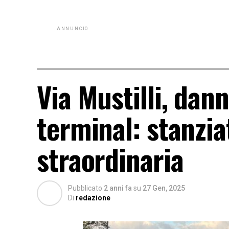
ANNUNCIO
Via Mustilli, dan
terminal: stanzi
straordinaria
Pubblicato
2 anni fa
su
27 Gen, 2025
Di
redazione