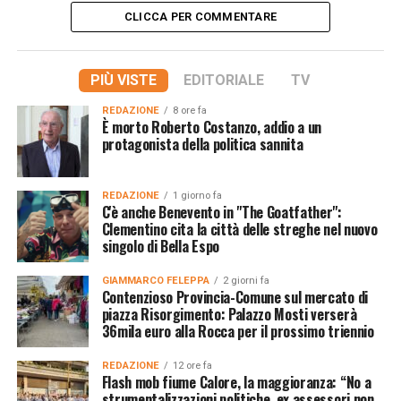
CLICCA PER COMMENTARE
PIÙ VISTE
EDITORIALE
TV
REDAZIONE
8 ore fa
È morto Roberto Costanzo, addio a un
protagonista della politica sannita
REDAZIONE
1 giorno fa
C'è anche Benevento in "The Goatfather":
Clementino cita la città delle streghe nel nuovo
singolo di Bella Espo
GIAMMARCO FELEPPA
2 giorni fa
Contenzioso Provincia-Comune sul mercato di
piazza Risorgimento: Palazzo Mosti verserà
36mila euro alla Rocca per il prossimo triennio
REDAZIONE
12 ore fa
Flash mob fiume Calore, la maggioranza: “No a
strumentalizzazioni politiche, ex assessori non