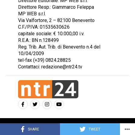
Direttore Editoriale: MP WEB s.r.l.
Direttore Resp.: Giammarco Feleppa
MP WEB s.r.l.
Via Valfortore, 2 – 82100 Benevento
C.F./P.IVA: 01535630626
capitale sociale: € 10.000,00 i.v.
R.E.A.: BN n.128499
Reg. Trib. Aut. Trib. di Benevento n.4 del
10/04/2009
tel-fax (+39) 0824.28825
Contattaci: redazione@ntr24.tv
Copyright © 2023 Intelligentia S.r.l.
SHARE
TWEET