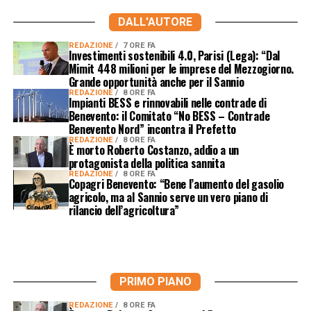
DALL'AUTORE
REDAZIONE
7 ORE FA
Investimenti sostenibili 4.0, Parisi (Lega): “Dal
Mimit 448 milioni per le imprese del Mezzogiorno.
Grande opportunità anche per il Sannio
REDAZIONE
8 ORE FA
Impianti BESS e rinnovabili nelle contrade di
Benevento: il Comitato “No BESS – Contrade
Benevento Nord” incontra il Prefetto
REDAZIONE
8 ORE FA
È morto Roberto Costanzo, addio a un
protagonista della politica sannita
REDAZIONE
8 ORE FA
Copagri Benevento: “Bene l’aumento del gasolio
agricolo, ma al Sannio serve un vero piano di
rilancio dell’agricoltura”
PRIMO PIANO
REDAZIONE
8 ORE FA