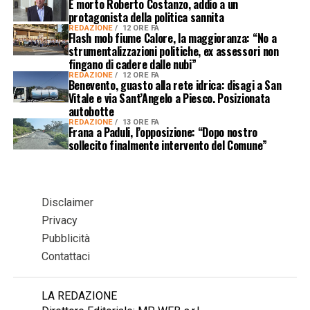
È morto Roberto Costanzo, addio a un
protagonista della politica sannita
REDAZIONE
12 ORE FA
Flash mob fiume Calore, la maggioranza: “No a
strumentalizzazioni politiche, ex assessori non
fingano di cadere dalle nubi”
REDAZIONE
12 ORE FA
Benevento, guasto alla rete idrica: disagi a San
Vitale e via Sant’Angelo a Piesco. Posizionata
autobotte
REDAZIONE
13 ORE FA
Frana a Paduli, l’opposizione: “Dopo nostro
sollecito finalmente intervento del Comune”
Disclaimer
Privacy
Pubblicità
Contattaci
LA REDAZIONE