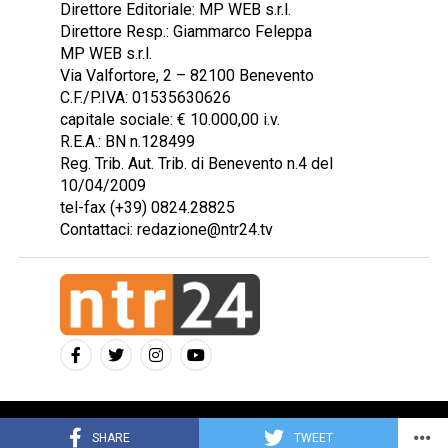
Direttore Editoriale: MP WEB s.r.l.
Direttore Resp.: Giammarco Feleppa
MP WEB s.r.l.
Via Valfortore, 2 – 82100 Benevento
C.F./P.IVA: 01535630626
capitale sociale: € 10.000,00 i.v.
R.E.A.: BN n.128499
Reg. Trib. Aut. Trib. di Benevento n.4 del
10/04/2009
tel-fax (+39) 0824.28825
Contattaci: redazione@ntr24.tv
Copyright © 2023 Intelligentia S.r.l.
SHARE
TWEET