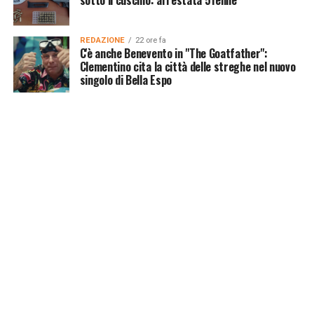
sotto il cuscino: arrestata 51enne
REDAZIONE
22 ore fa
C'è anche Benevento in "The Goatfather":
Clementino cita la città delle streghe nel nuovo
singolo di Bella Espo