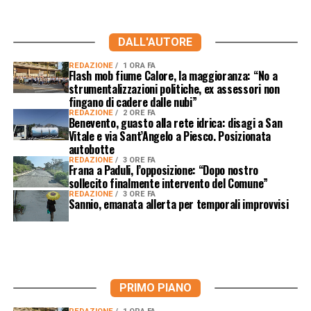
DALL'AUTORE
REDAZIONE
1 ORA FA
Flash mob fiume Calore, la maggioranza: “No a
strumentalizzazioni politiche, ex assessori non
fingano di cadere dalle nubi”
REDAZIONE
2 ORE FA
Benevento, guasto alla rete idrica: disagi a San
Vitale e via Sant’Angelo a Piesco. Posizionata
autobotte
REDAZIONE
3 ORE FA
Frana a Paduli, l’opposizione: “Dopo nostro
sollecito finalmente intervento del Comune”
REDAZIONE
3 ORE FA
Sannio, emanata allerta per temporali improvvisi
PRIMO PIANO