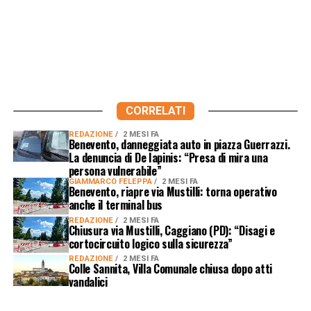
CORRELATI
REDAZIONE
2 MESI FA
Benevento, danneggiata auto in piazza Guerrazzi.
La denuncia di De Iapinis: “Presa di mira una
persona vulnerabile”
GIAMMARCO FELEPPA
2 MESI FA
Benevento, riapre via Mustilli: torna operativo
anche il terminal bus
REDAZIONE
2 MESI FA
Chiusura via Mustilli, Caggiano (PD): “Disagi e
cortocircuito logico sulla sicurezza”
REDAZIONE
2 MESI FA
Colle Sannita, Villa Comunale chiusa dopo atti
vandalici