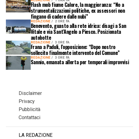
REDAZIONE
1 ORA FA
Flash mob fiume Calore, la maggioranza: “No a
strumentalizzazioni politiche, ex assessori non
fingano di cadere dalle nubi”
REDAZIONE
2 ORE FA
Benevento, guasto alla rete idrica: disagi a San
Vitale e via Sant’Angelo a Piesco. Posizionata
autobotte
REDAZIONE
3 ORE FA
Frana a Paduli, l’opposizione: “Dopo nostro
sollecito finalmente intervento del Comune”
REDAZIONE
3 ORE FA
Sannio, emanata allerta per temporali improvvisi
Disclaimer
Privacy
Pubblicità
Contattaci
LA REDAZIONE