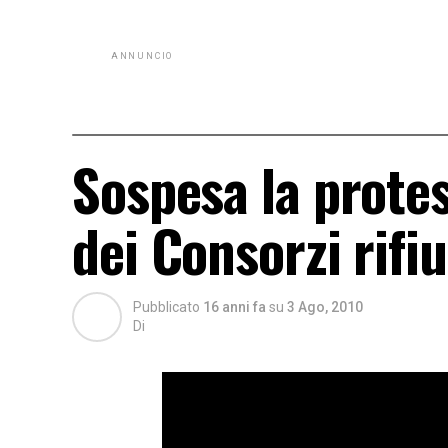
ANNUNCIO
Sospesa la protes
dei Consorzi rifiu
Pubblicato
16 anni fa
su
3 Ago, 2010
Di