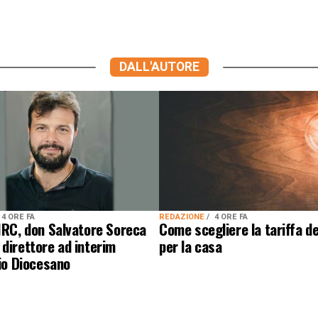
DALL'AUTORE
4 ORE FA
REDAZIONE
4 ORE FA
IRC, don Salvatore Soreca
Come scegliere la tariffa de
direttore ad interim
per la casa
cio Diocesano