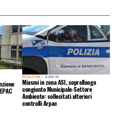
REDAZIONE
8 ORE FA
Miasmi in zona ASI, sopralluogo
nzione
congiunto Municipale-Settore
DEPAC
Ambiente: sollecitati ulteriori
controlli Arpac