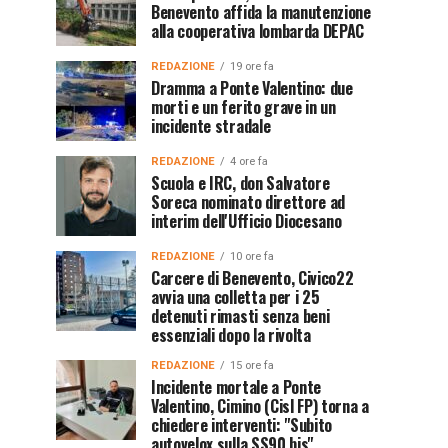
Benevento affida la manutenzione
alla cooperativa lombarda DEPAC
REDAZIONE
19 ore fa
Dramma a Ponte Valentino: due
morti e un ferito grave in un
incidente stradale
REDAZIONE
4 ore fa
Scuola e IRC, don Salvatore
Soreca nominato direttore ad
interim dell'Ufficio Diocesano
REDAZIONE
10 ore fa
Carcere di Benevento, Civico22
avvia una colletta per i 25
detenuti rimasti senza beni
essenziali dopo la rivolta
REDAZIONE
15 ore fa
Incidente mortale a Ponte
Valentino, Cimino (Cisl FP) torna a
chiedere interventi: "Subito
autovelox sulla SS90 bis"