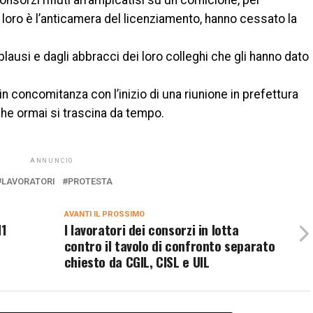
Consorzi rifiuti arrampicatisi su un cornicione, per
loro è l’anticamera del licenziamento, hanno cessato la
pplausi e dagli abbracci dei loro colleghi che gli hanno dato
n concomitanza con l’inizio di una riunione in prefettura
che ormai si trascina da tempo.
ANNUNCIO
LAVORATORI
PROTESTA
AVANTI IL ​​PROSSIMO
N1
I lavoratori dei consorzi in lotta
contro il tavolo di confronto separato
chiesto da CGIL, CISL e UIL