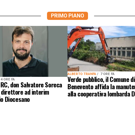
PRIMO PIANO
ALBERTO TRANFA
7 ORE FA
Verde pubblico, il Comune di
4 ORE FA
IRC, don Salvatore Soreca
Benevento affida la manute
direttore ad interim
alla cooperativa lombarda 
cio Diocesano