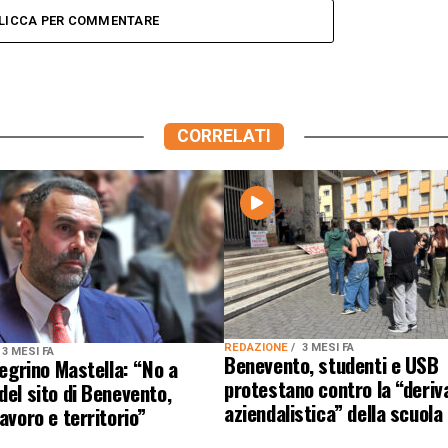
LICCA PER COMMENTARE
CORRELATI
REDAZIONE
3 MESI FA
3 MESI FA
Benevento, studenti e USB
llegrino Mastella: “No a
protestano contro la “deriv
del sito di Benevento,
aziendalistica” della scuola
lavoro e territorio”