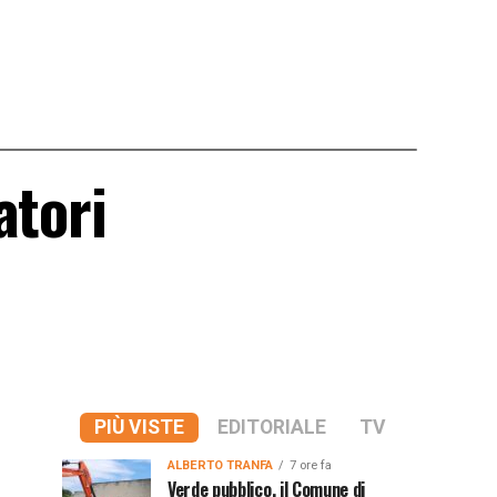
atori
PIÙ VISTE
EDITORIALE
TV
ALBERTO TRANFA
7 ore fa
Verde pubblico, il Comune di