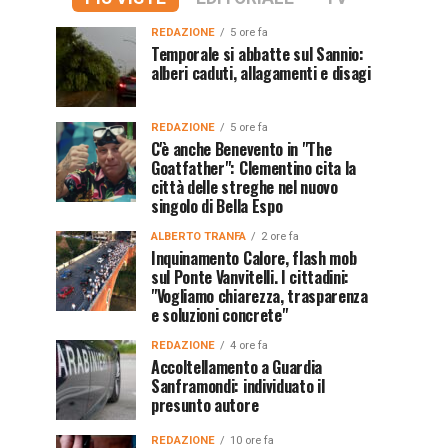
REDAZIONE
5 ore fa
Temporale si abbatte sul Sannio:
alberi caduti, allagamenti e disagi
REDAZIONE
5 ore fa
C'è anche Benevento in "The
Goatfather": Clementino cita la
città delle streghe nel nuovo
singolo di Bella Espo
ALBERTO TRANFA
2 ore fa
Inquinamento Calore, flash mob
sul Ponte Vanvitelli. I cittadini:
"Vogliamo chiarezza, trasparenza
e soluzioni concrete"
REDAZIONE
4 ore fa
Accoltellamento a Guardia
Sanframondi: individuato il
presunto autore
REDAZIONE
10 ore fa