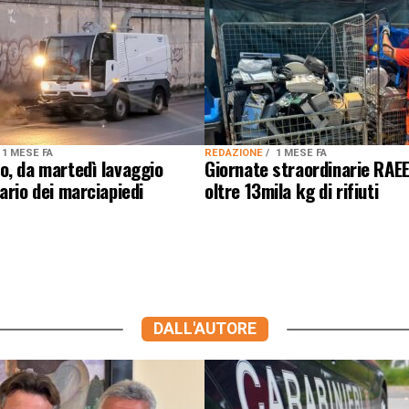
1 MESE FA
REDAZIONE
1 MESE FA
o, da martedì lavaggio
Giornate straordinarie RAEE
ario dei marciapiedi
oltre 13mila kg di rifiuti
DALL'AUTORE