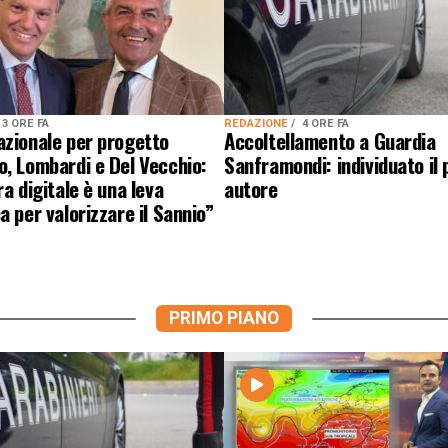
3 ORE FA
REDAZIONE
4 ORE FA
azionale per progetto
Accoltellamento a Guardia
, Lombardi e Del Vecchio:
Sanframondi: individuato il
ra digitale è una leva
autore
a per valorizzare il Sannio”
PRIMO PIANO