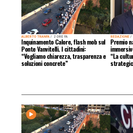
ALBERTO TRANFA
2 ORE FA
REDAZIONE
Inquinamento Calore, flash mob sul
Premio n
Ponte Vanvitelli. I cittadini:
immersivo
“Vogliamo chiarezza, trasparenza e
“La cultu
soluzioni concrete”
strategic