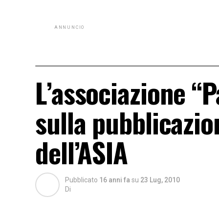
ANNUNCIO
L’associazione “P
sulla pubblicazion
dell’ASIA
Pubblicato
16 anni fa
su
23 Lug, 2010
Di