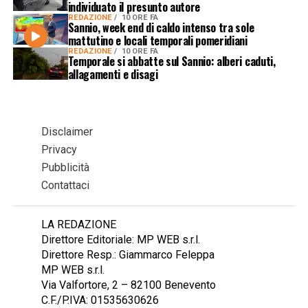
individuato il presunto autore
REDAZIONE
10 ORE FA
Sannio, week end di caldo intenso tra sole
mattutino e locali temporali pomeridiani
REDAZIONE
10 ORE FA
Temporale si abbatte sul Sannio: alberi caduti,
allagamenti e disagi
Disclaimer
Privacy
Pubblicità
Contattaci
LA REDAZIONE
Direttore Editoriale: MP WEB s.r.l.
Direttore Resp.: Giammarco Feleppa
MP WEB s.r.l.
Via Valfortore, 2 – 82100 Benevento
C.F./P.IVA: 01535630626