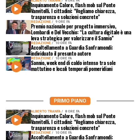
ALBERTO TRANFA
8 ORE FA
Inquinamento Calore, flash mob sul Ponte
Vanvitelli. I cittadini: “Vogliamo chiarezza,
trasparenza e soluzioni concrete”
REDAZIONE
9 ORE FA
Premio nazionale per progetto immersivo,
Lombardi e Del Vecchio: “La cultura digitale è una
leva strategica per valorizzare il Sannio”
REDAZIONE
10 ORE FA
Accoltellamento a Guardia Sanframondi:
individuato il presunto autore
REDAZIONE
10 ORE FA
Sannio, week end di caldo intenso tra sole
mattutino e locali temporali pomeridiani
PRIMO PIANO
ALBERTO TRANFA
8 ORE FA
Inquinamento Calore, flash mob sul Ponte
Vanvitelli. I cittadini: “Vogliamo chiarezza,
trasparenza e soluzioni concrete”
REDAZIONE
10 ORE FA
Accoltellamento a Guardia Sanframondi: