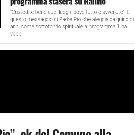
programma stasera su Raiuno
“Custodite bene quei luoghi dove tutto è avvenuto”. E’
questo messaggio di Padre Pio che aleggia da quindici
anni come sottofondo spirituale al programma “Una
voce...
io”, ok del Comune alla