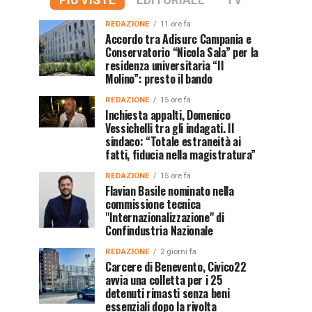
PIÙ VISTE
EDITORIALE
TV
REDAZIONE
11 ore fa
Accordo tra Adisurc Campania e
Conservatorio “Nicola Sala” per la
residenza universitaria “Il
Molino”: presto il bando
REDAZIONE
15 ore fa
Inchiesta appalti, Domenico
Vessichelli tra gli indagati. Il
sindaco: “Totale estraneità ai
fatti, fiducia nella magistratura”
REDAZIONE
15 ore fa
Flavian Basile nominato nella
commissione tecnica
"Internazionalizzazione" di
Confindustria Nazionale
REDAZIONE
2 giorni fa
Carcere di Benevento, Civico22
avvia una colletta per i 25
detenuti rimasti senza beni
essenziali dopo la rivolta