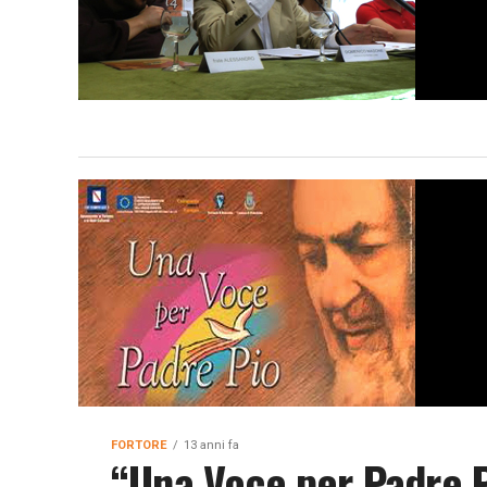
FORTORE
13 anni fa
“Una Voce per Padre P