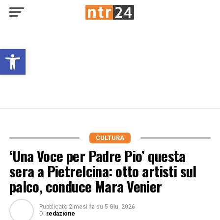
Open toolbar
CULTURA
‘Una Voce per Padre Pio’ questa
sera a Pietrelcina: otto artisti sul
palco, conduce Mara Venier
Pubblicato
2 mesi fa
su
5 Giu, 2026
Di
redazione