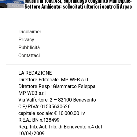
Miasmi in zona ASI, sopralluogo congiunto Municipale-
Settore Ambiente: sollecitati ulteriori controlli Arpac
Disclaimer
Privacy
Pubblicità
Contattaci
LA REDAZIONE
Direttore Editoriale: MP WEB s.r.l.
Direttore Resp.: Giammarco Feleppa
MP WEB s.r.l.
Via Valfortore, 2 – 82100 Benevento
C.F./P.IVA: 01535630626
capitale sociale: € 10.000,00 i.v.
R.E.A.: BN n.128499
Reg. Trib. Aut. Trib. di Benevento n.4 del
10/04/2009