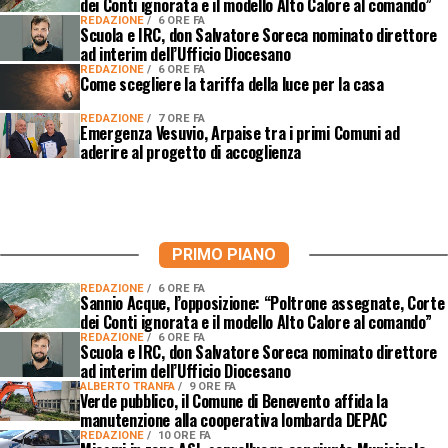
dei Conti ignorata e il modello Alto Calore al comando”
REDAZIONE
6 ORE FA
Scuola e IRC, don Salvatore Soreca nominato direttore
ad interim dell’Ufficio Diocesano
REDAZIONE
6 ORE FA
Come scegliere la tariffa della luce per la casa
REDAZIONE
7 ORE FA
Emergenza Vesuvio, Arpaise tra i primi Comuni ad
aderire al progetto di accoglienza
PRIMO PIANO
REDAZIONE
6 ORE FA
Sannio Acque, l’opposizione: “Poltrone assegnate, Corte
dei Conti ignorata e il modello Alto Calore al comando”
REDAZIONE
6 ORE FA
Scuola e IRC, don Salvatore Soreca nominato direttore
ad interim dell’Ufficio Diocesano
ALBERTO TRANFA
9 ORE FA
Verde pubblico, il Comune di Benevento affida la
manutenzione alla cooperativa lombarda DEPAC
REDAZIONE
10 ORE FA