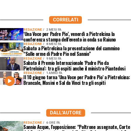
CORRELATI
REDAZIONE
2 MESI FA
‘Una Voce per Padre Pio’, venerdì a Pietrelcina la
conferenza stampa dell’evento in onda su Raiuno
REDAZIONE
8 MESI FA
Sabato a Pietrelcina la presentazione del cammino
“Sulle orme di Padre Pio nel Sannio”
REDAZIONE
9 MESI FA
Sabato il Premio Internazionale ‘Padre Pio da
Pietrelcina’: tra gli ospiti anche il ministro Piantedosi
REDAZIONE
1 ANNO FA
Il 10 giugno torna ‘Una Voce per Padre Pio’ a Pietrelcina:
Brancale, Masini e Sal da Vinci tra gli ospiti
DALL'AUTORE
REDAZIONE
6 ORE FA
Sannio Acque, l’opposizione: “Poltrone assegnate, Corte