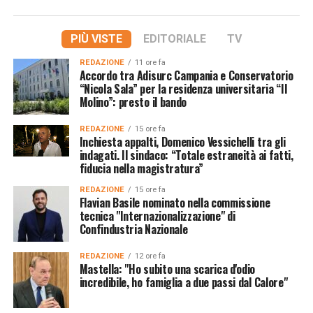
PIÙ VISTE
EDITORIALE
TV
REDAZIONE
11 ore fa
Accordo tra Adisurc Campania e Conservatorio
“Nicola Sala” per la residenza universitaria “Il
Molino”: presto il bando
REDAZIONE
15 ore fa
Inchiesta appalti, Domenico Vessichelli tra gli
indagati. Il sindaco: “Totale estraneità ai fatti,
fiducia nella magistratura”
REDAZIONE
15 ore fa
Flavian Basile nominato nella commissione
tecnica "Internazionalizzazione" di
Confindustria Nazionale
REDAZIONE
12 ore fa
Mastella: "Ho subito una scarica d'odio
incredibile, ho famiglia a due passi dal Calore"