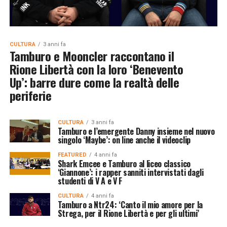
CULTURA
3 anni fa
Tamburo e Mooncler raccontano il
Rione Libertà con la loro ‘Benevento
Up’: barre dure come la realtà delle
periferie
CULTURA
3 anni fa
Tamburo e l’emergente Danny insieme nel nuovo
singolo ‘Maybe’: on line anche il videoclip
FEATURED
4 anni fa
Shark Emcee e Tamburo al liceo classico
‘Giannone’: i rapper sanniti intervistati dagli
studenti di V A e V F
CULTURA
4 anni fa
Tamburo a Ntr24: ‘Canto il mio amore per la
Strega, per il Rione Libertà e per gli ultimi’