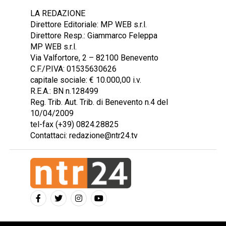
LA REDAZIONE
Direttore Editoriale: MP WEB s.r.l.
Direttore Resp.: Giammarco Feleppa
MP WEB s.r.l.
Via Valfortore, 2 – 82100 Benevento
C.F./P.IVA: 01535630626
capitale sociale: € 10.000,00 i.v.
R.E.A.: BN n.128499
Reg. Trib. Aut. Trib. di Benevento n.4 del
10/04/2009
tel-fax (+39) 0824.28825
Contattaci: redazione@ntr24.tv