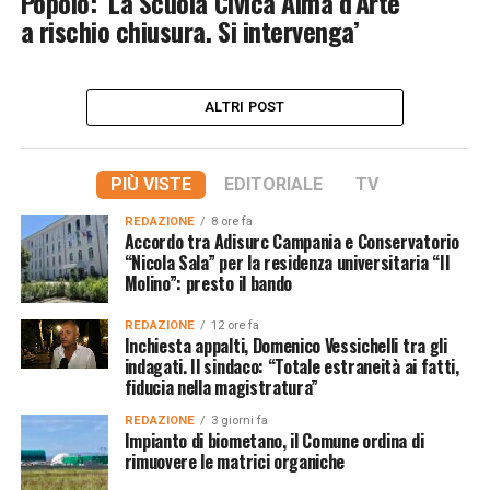
Popolo: ‘La Scuola Civica Alma d’Arte
a rischio chiusura. Si intervenga’
ALTRI POST
PIÙ VISTE
EDITORIALE
TV
REDAZIONE
8 ore fa
Accordo tra Adisurc Campania e Conservatorio
“Nicola Sala” per la residenza universitaria “Il
Molino”: presto il bando
REDAZIONE
12 ore fa
Inchiesta appalti, Domenico Vessichelli tra gli
indagati. Il sindaco: “Totale estraneità ai fatti,
fiducia nella magistratura”
REDAZIONE
3 giorni fa
Impianto di biometano, il Comune ordina di
rimuovere le matrici organiche