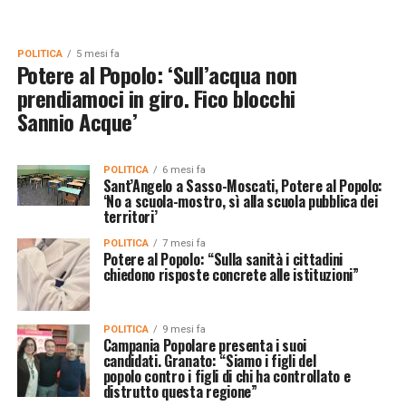
POLITICA
5 mesi fa
Potere al Popolo: ‘Sull’acqua non
prendiamoci in giro. Fico blocchi
Sannio Acque’
POLITICA
6 mesi fa
Sant’Angelo a Sasso-Moscati, Potere al Popolo:
‘No a scuola-mostro, sì alla scuola pubblica dei
territori’
POLITICA
7 mesi fa
Potere al Popolo: “Sulla sanità i cittadini
chiedono risposte concrete alle istituzioni”
POLITICA
9 mesi fa
Campania Popolare presenta i suoi
candidati. Granato: “Siamo i figli del
popolo contro i figli di chi ha controllato e
distrutto questa regione”