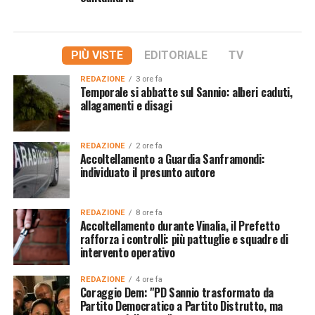
PIÙ VISTE
EDITORIALE
TV
REDAZIONE
3 ore fa
Temporale si abbatte sul Sannio: alberi caduti,
allagamenti e disagi
REDAZIONE
2 ore fa
Accoltellamento a Guardia Sanframondi:
individuato il presunto autore
REDAZIONE
8 ore fa
Accoltellamento durante Vinalia, il Prefetto
rafforza i controlli: più pattuglie e squadre di
intervento operativo
REDAZIONE
4 ore fa
Coraggio Dem: "PD Sannio trasformato da
Partito Democratico a Partito Distrutto, ma