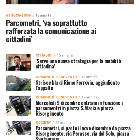
ASSOCIAZIONI
15 anni fa
Parcometri, ‘va soprattutto
rafforzata la comunicazione ai
cittadini’
CITTADINI
15 anni fa
‘Serve una nuova strategia per la mobilità
cittadina’
COMUNE DI BENEVENTO
15 anni fa
Strisce blu al Rione Ferrovia, aggiudicato
l’appalto
COMUNE DI BENEVENTO
17 anni fa
Mercoledì 9 dicembre entrano in funzione i
parcomentri in piazza S.Maria e piazza
Risorgimento
SOCIETA'
17 anni fa
Parcometri, si parte il nove dicembre da piazza
Risorgimento, via Perasso, via del Sole, piazza
Santamaria